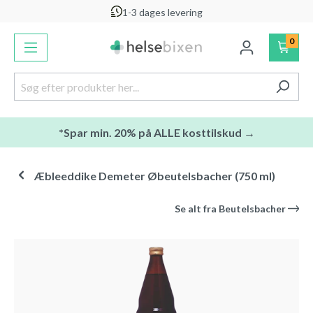
1-3 dages levering
vedindhold
0
*Spar min. 20% på ALLE kosttilskud →
Æbleeddike Demeter Øbeutelsbacher (750 ml)
Se alt fra
Beutelsbacher
Spring over billedgalleri
-20
%