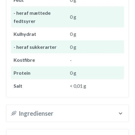
- heraf mættede
0 g
fedtsyrer
Kulhydrat
0 g
- heraf sukkerarter
0 g
Kostfibre
-
Protein
0 g
Salt
< 0,01 g
Ingredienser