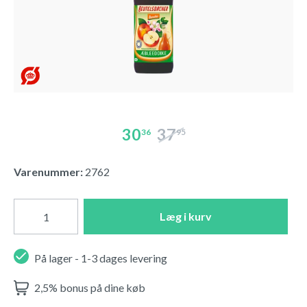
30
37
36
95
Varenummer:
2762
Læg i kurv
På lager - 1-3 dages levering
2,5% bonus på dine køb