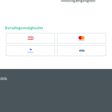
Webtilgængelighed
Betalingsmuligheder
itik