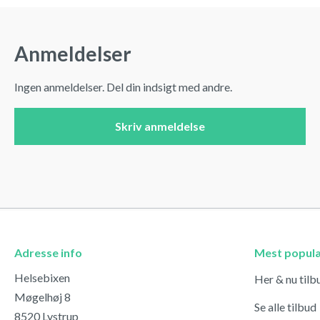
Anmeldelser
Ingen anmeldelser. Del din indsigt med andre.
Skriv anmeldelse
Adresse info
Mest popul
Helsebixen
Her & nu tilb
Møgelhøj 8
Se alle tilbud
8520 Lystrup