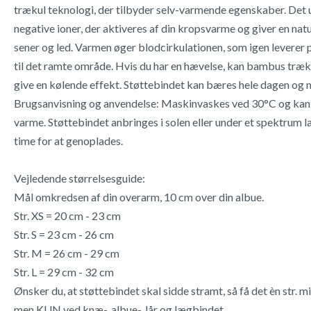
trækul teknologi, der tilbyder selv-varmende egenskaber. Det 
negative ioner, der aktiveres af din kropsvarme og giver en natu
sener og led. Varmen øger blodcirkulationen, som igen leverer p
til det ramte område. Hvis du har en hævelse, kan bambus træku
give en kølende effekt. Støttebindet kan bæres hele dagen og n
Brugsanvisning og anvendelse: Maskinvaskes ved 30°C og kan t
varme. Støttebindet anbringes i solen eller under et spektrum
time for at genoplades.
Vejledende størrelsesguide:
Mål omkredsen af din overarm, 10 cm over din albue.
Str. XS = 20 cm - 23 cm
Str. S = 23 cm - 26 cm
Str. M = 26 cm - 29 cm
Str. L = 29 cm - 32 cm
Ønsker du, at støttebindet skal sidde stramt, så få det èn str. 
men KUN ved knæ-, albue-, lår og lægbindet.