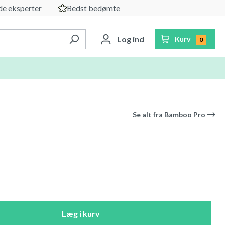
e eksperter
Bedst bedømte
Log ind
Kurv
0
Se alt fra
Bamboo Pro
Læg i kurv