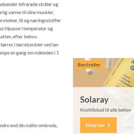
udsender infrarøde stråler og
rlig varme til dine muskler,
roteiner, ilt og næringsstoffer
l tilpasse i temperatur og
atten, efter behov.
ørres i tørretumbler ved lav
 lampe en gang om måneden i 1
Bestseller
Solaray
Kosttilskud til alle behov
Shop her
mindre end din målte omkreds,