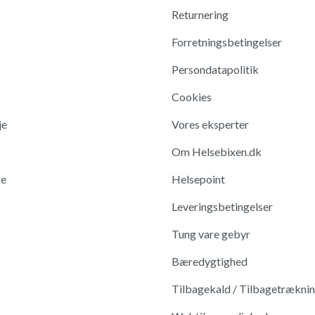
Returnering
Forretningsbetingelser
Persondatapolitik
Cookies
je
Vores eksperter
Om Helsebixen.dk
re
Helsepoint
Leveringsbetingelser
Tung vare gebyr
Bæredygtighed
Tilbagekald / Tilbagetrækni