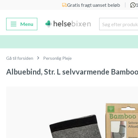
Gratis fragt uanset beløb
1
 søgning
Gå til hovednavigation
Menu
Gå til forsiden
Personlig Pleje
Albuebind, Str. L selvvarmende Bamboo
Spring over billedgalleri