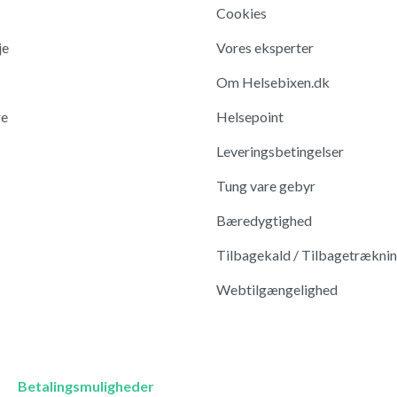
Cookies
je
Vores eksperter
Om Helsebixen.dk
re
Helsepoint
Leveringsbetingelser
Tung vare gebyr
Bæredygtighed
Tilbagekald / Tilbagetrækni
Webtilgængelighed
Betalingsmuligheder