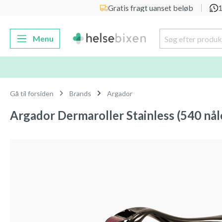
Gratis fragt uanset beløb
1
 søgning
Gå til hovednavigation
Menu
Gå til forsiden
Brands
Argador
Argador Dermaroller Stainless (540 nål
Spring over billedgalleri