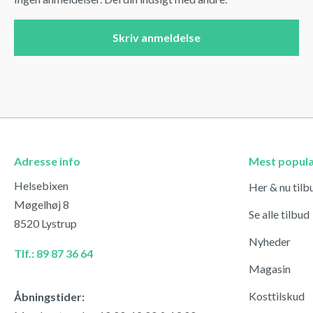
Skriv anmeldelse
Adresse info
Mest popul
Helsebixen
Her & nu tilb
Møgelhøj 8
Se alle tilbud
8520 Lystrup
Nyheder
Tlf.: 89 87 36 64
Magasin
Kosttilskud
Åbningstider: