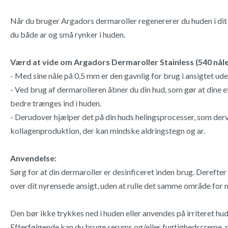
Når du bruger Argadors dermaroller regenererer du huden i di
du både ar og små rynker i huden.
Værd at vide om Argadors Dermaroller Stainless (540 nåle
- Med sine nåle på 0,5 mm er den gavnlig for brug i ansigtet ude
- Ved brug af dermarolleren åbner du din hud, som gør at dine
bedre trænges ind i huden.
- Derudover hjælper det på din huds helingsprocesser, som der
kollagenproduktion, der kan mindske aldringstegn og ar.
Anvendelse:
Sørg for at din dermaroller er desinficeret inden brug. Derefter 
over dit nyrensede ansigt, uden at rulle det samme område for 
Den bør ikke trykkes ned i huden eller anvendes på irriteret hud 
Efterfølgende kan du bruge serums og/eller fugtighedscreme, s