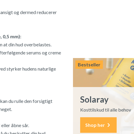
t ansigt og dermed reducerer
, 0,5 mm):
n at din hud overbelastes.
 efterfølgende serums og creme
Bestseller
ved styrker hudens naturlige
Solaray
kan du rulle den forsigtigt
meget.
Kosttilskud til alle behov
Shop her
eller åbne sår.
å du beskytter din hud.