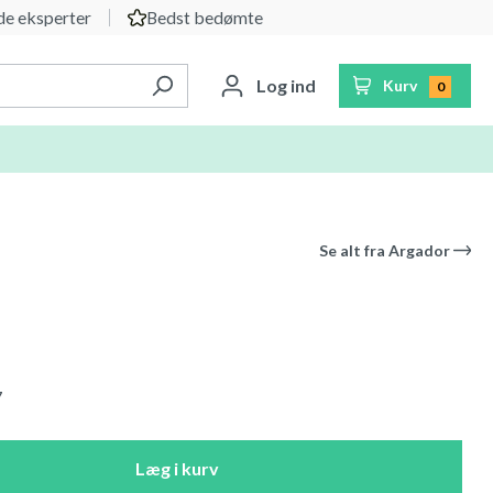
e eksperter
Bedst bedømte
Log ind
Kurv
0
Se alt fra
Argador
7
Læg i kurv