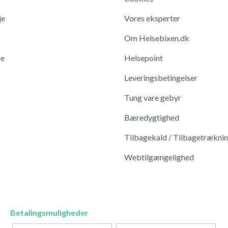
je
Vores eksperter
Om Helsebixen.dk
re
Helsepoint
Leveringsbetingelser
Tung vare gebyr
Bæredygtighed
Tilbagekald / Tilbagetrækni
Webtilgængelighed
Betalingsmuligheder