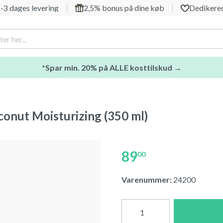
-3 dages levering
2,5% bonus på dine køb
Dedikered
*Spar min. 20% på ALLE kosttilskud →
onut Moisturizing (350 ml)
89
00
Varenummer:
24200