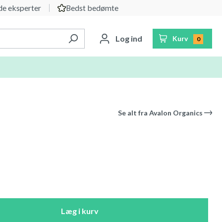
e eksperter
Bedst bedømte
Log ind
Kurv
0
Se alt fra
Avalon Organics
Læg i kurv