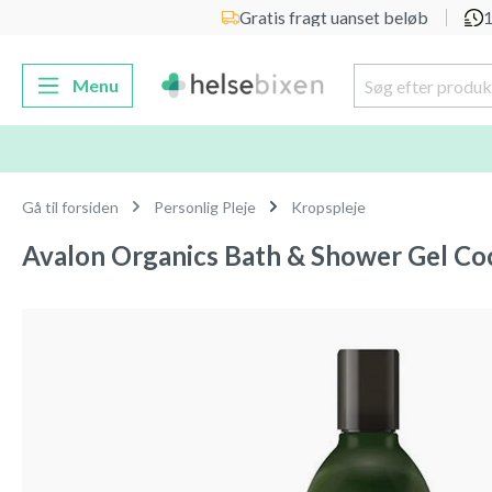
Gratis fragt uanset beløb
1
 søgning
Gå til hovednavigation
Menu
Gå til forsiden
Personlig Pleje
Kropspleje
Avalon Organics Bath & Shower Gel Coc
Spring over billedgalleri