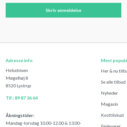
Skriv anmeldelse
Adresse info
Mest popul
Helsebixen
Her & nu tilb
Møgelhøj 8
Se alle tilbud
8520 Lystrup
Nyheder
Tlf.: 89 87 36 64
Magasin
Kosttilskud
Åbningstider:
Mandag-torsdag 10.00-12.00 & 13.00-
Fødevarer