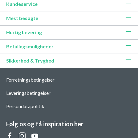
Kundeservice
Mest besøgte
Hurtig Levering
Betalingsmuligheder
Sikkerhed & Tryghed
Forretningsbetingelser
Leveringsbetingelser
Persondatapolitik
Følg os og få inspiration her