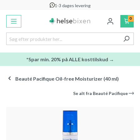
1-3 dages levering
vedindhold
0
*Spar min. 20% på ALLE kosttilskud →
Beauté Pacifique Oil-free Moisturizer (40 ml)
Se alt fra
Beauté Pacifique
Spring over billedgalleri
-20
%