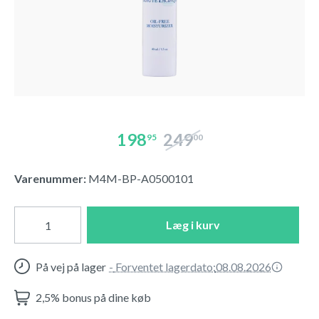
198
249
95
00
Varenummer:
M4M-BP-A0500101
Læg i kurv
På vej på lager
-
Forventet lagerdato:
08.08.2026
2,5% bonus på dine køb