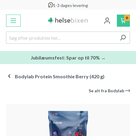
1-3 dages levering
vedindhold
0
Jubilæumsfest: Spar op til 70% →
Bodylab Protein Smoothie Berry (420 g)
Se alt fra
Bodylab
Spring over billedgalleri