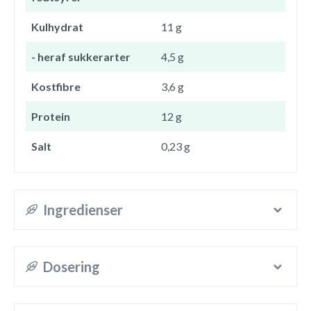
Kulhydrat
11 g
- heraf sukkerarter
4,5 g
Kostfibre
3,6 g
Protein
12 g
Salt
0,23 g
Ingredienser
Dosering