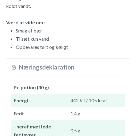
koldt vandt.
Værd at vide om :
Smag af bær
Tilsæt kun vand
Opbevares tørt og køligt
Næringsdeklaration
Pr. potion (30 g)
Energi
442 KJ / 105 kcal
Fedt
1,4 g
- heraf mættede
0,5 g
fedtsyrer