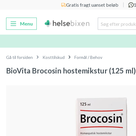
Gratis fragt uanset beløb
1
 søgning
Gå til hovednavigation
Menu
Gå til forsiden
Kosttilskud
Formål / Behov
BioVita Brocosin hostemikstur (125 ml)
Spring over billedgalleri