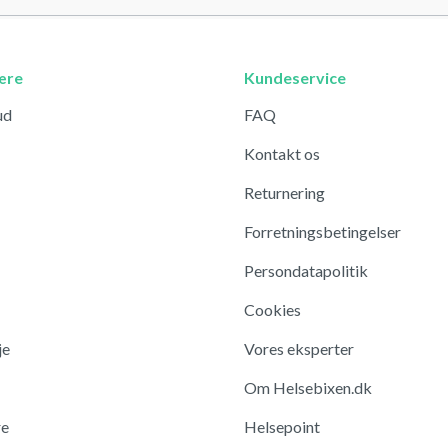
ære
Kundeservice
ud
FAQ
Kontakt os
Returnering
Forretningsbetingelser
Persondatapolitik
Cookies
je
Vores eksperter
Om Helsebixen.dk
re
Helsepoint