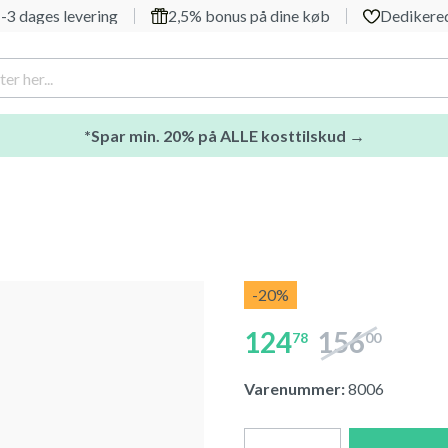
-3 dages levering
2,5% bonus på dine køb
Dedikered
*Spar min. 20% på ALLE kosttilskud →
-20
%
124
156
78
00
Varenummer:
8006