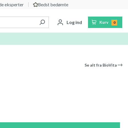
e eksperter
Bedst bedømte
Log ind
Kurv
0
Se alt fra
BioVita