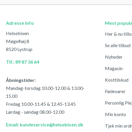
Adresse info
Mest popul
Helsebixen
Her & nu tilb
Møgelhøj 8
Se alle tilbud
8520 Lystrup
Nyheder
Tlf.: 89 87 36 64
Magasin
Kosttilskud
Åbningstider:
Mandag-torsdag 10.00-12.00 & 13.00-
Fødevarer
15.00
Personlig Ple
Fredag 10.00-11.45 & 12.45-13.45
Lørdag - søndag 08.00-12.00
Min konto
Email: kundeservice@helsebixen.dk
Tjek min ord