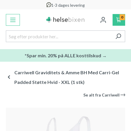
1-3 dages levering
vedindhold
0
*Spar min. 20% på ALLE kosttilskud →
Carriwell Graviditets & Amme BH Med Carri-Gel
Padded Støtte Hvid - XXL (1 stk)
Se alt fra
Carriwell
Spring over billedgalleri
-20
%