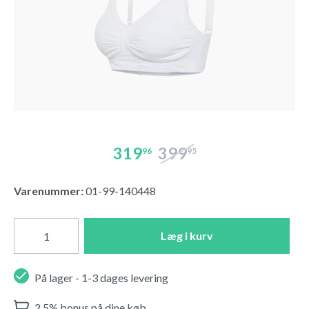
319
399
96
95
Varenummer:
01-99-140448
Læg i kurv
På lager - 1-3 dages levering
2,5% bonus på dine køb