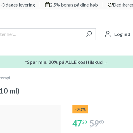
-3 dages levering
2,5% bonus på dine køb
Dedikered
Log ind
*Spar min. 20% på ALLE kosttilskud →
erapi
10 ml)
-20
%
47
59
20
00