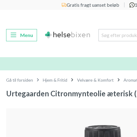
Gratis fragt uanset beløb
1
 søgning
Gå til hovednavigation
Menu
Gå til forsiden
Hjem & Fritid
Velvære & Komfort
Aromat
Urtegaarden Citronmynteolie æterisk (
Spring over billedgalleri