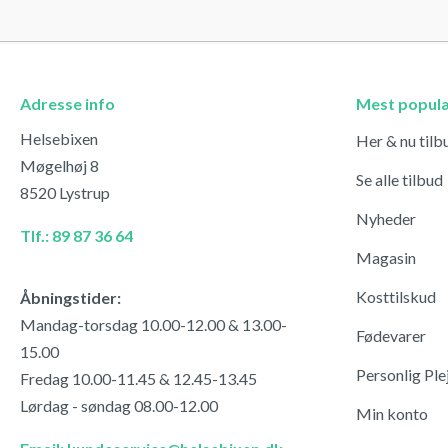
Adresse info
Mest popul
Helsebixen
Her & nu tilb
Møgelhøj 8
Se alle tilbud
8520 Lystrup
Nyheder
Tlf.: 89 87 36 64
Magasin
Kosttilskud
Åbningstider:
Mandag-torsdag 10.00-12.00 & 13.00-
Fødevarer
15.00
Personlig Ple
Fredag 10.00-11.45 & 12.45-13.45
Lørdag - søndag 08.00-12.00
Min konto