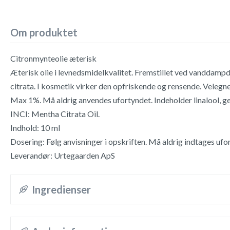
Om produktet
Citronmynteolie æterisk
Æterisk olie i levnedsmidelkvalitet. Fremstillet ved vanddampd
citrata. I kosmetik virker den opfriskende og rensende. Velegnet
Max 1%. Må aldrig anvendes ufortyndet. Indeholder linalool, ger
INCI: Mentha Citrata Oil.
Indhold: 10 ml
Dosering: Følg anvisninger i opskriften. Må aldrig indtages ufo
Leverandør: Urtegaarden ApS
Ingredienser