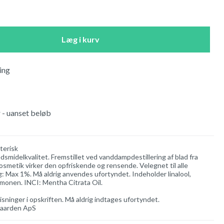
Læg i kurv
ing
r - uanset beløb
terisk
edsmidelkvalitet. Fremstillet ved vanddampdestillering af blad fra
kosmetik virker den opfriskende og rensende. Velegnet til alle
: Max 1%. Må aldrig anvendes ufortyndet. Indeholder linalool,
 limonen. INCI: Mentha Citrata Oil.
isninger i opskriften. Må aldrig indtages ufortyndet.
gaarden ApS