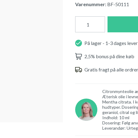
Varenummer:
BF-50111
På lager - 1-3 dages lever
2,5% bonus på dine køb
Gratis fragt på alle ordre
Citronmynteolie æ
Æterisk olie i levn
Mentha citrata. I 
hudtyper. Dosering
geraniol, citral og
Indhold: 10 ml
Dosering: Følg anv
Leverandør: Urte