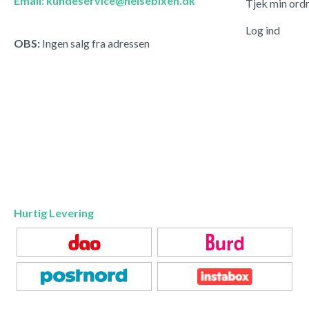
Email: kundeservice@helsebixen.dk
Tjek min ord
Log ind
OBS:
Ingen salg fra adressen
Hurtig Levering