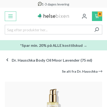
1-3 dages levering
vedindhold
0
*Spar min. 20% på ALLE kosttilskud →
Dr. Hauschka Body Oil Moor Lavender (75 ml)
Se alt fra
Dr. Hauschka
Spring over billedgalleri
-25
%