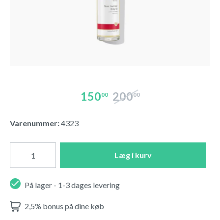
150
200
00
00
Varenummer:
4323
Læg i kurv
På lager - 1-3 dages levering
2,5% bonus på dine køb