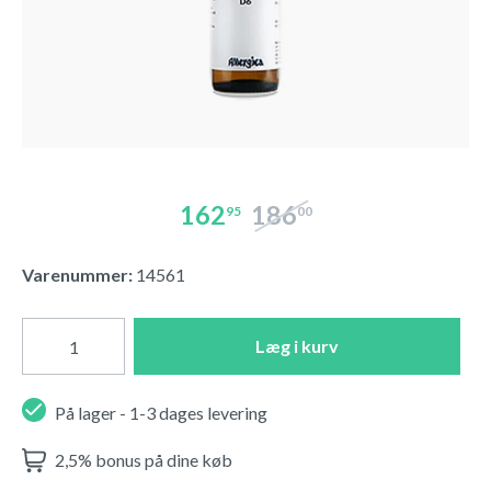
162
186
95
00
Varenummer:
14561
Læg i kurv
På lager - 1-3 dages levering
2,5% bonus på dine køb