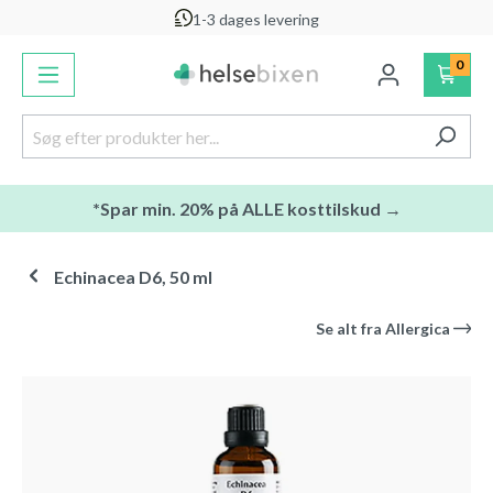
1-3 dages levering
vedindhold
0
*Spar min. 20% på ALLE kosttilskud →
Echinacea D6, 50 ml
Se alt fra
Allergica
Spring over billedgalleri
-12
%