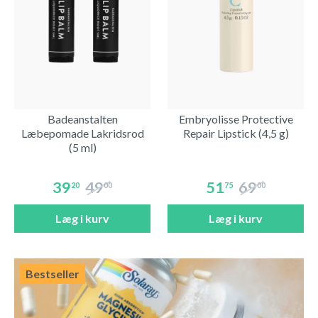
Badeanstalten
Embryolisse Protective
Læbepomade Lakridsrod
Repair Lipstick (4,5 g)
(5 ml)
39
49
51
69
20
00
75
00
Læg i kurv
Læg i kurv
Bestseller