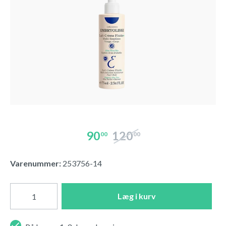
90
120
00
00
Varenummer:
253756-14
Læg i kurv