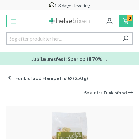
1-3 dages levering
vedindhold
0
Jubilæumsfest: Spar op til 70% →
Funkisfood Hampefrø Ø (250 g)
Se alt fra
Funkisfood
Spring over billedgalleri