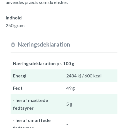
anvendes præcis som du ønsker.
Indhold
250 gram
Næringsdeklaration
Næringsdeklaration pr. 100 g
Energi
2484 kj / 600 kcal
Fedt
49 g
- heraf mættede
5 g
fedtsyrer
- heraf umættede
-
fedtsyrer