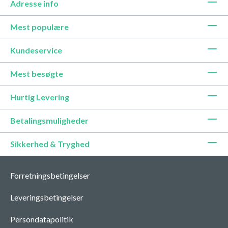
Adresse info
Mest populære
Kundeservice
Mest besøgte
Hurtig Levering
Betalingsmuligheder
Sikkerhed & Tryghed
Forretningsbetingelser
Leveringsbetingelser
Persondatapolitik