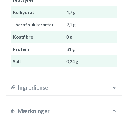
Kulhydrat
4,7 g
- heraf sukkerarter
2,1 g
Kostfibre
8 g
Protein
31 g
Salt
0,24 g
Ingredienser
Mærkninger