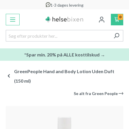
1-3 dages levering
vedindhold
0
*Spar min. 20% på ALLE kosttilskud →
GreenPeople Hand and Body Lotion Uden Duft
(150 ml)
Se alt fra
Green People
Spring over billedgalleri
-25
%
Anbefalet