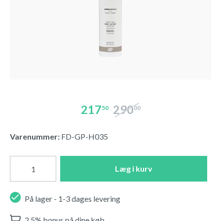
217
290
50
00
Varenummer:
FD-GP-H035
Læg i kurv
På lager - 1-3 dages levering
2,5% bonus på dine køb