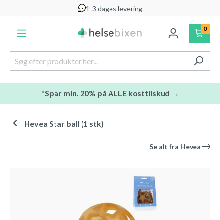
1-3 dages levering
vedindhold
0
*Spar min. 20% på ALLE kosttilskud →
Hevea Star ball (1 stk)
Se alt fra
Hevea
Spring over billedgalleri
-10
%