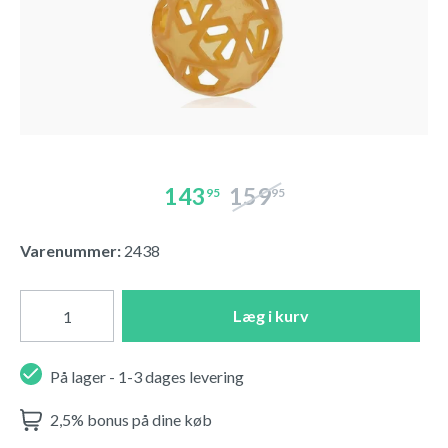
143
159
95
95
Varenummer:
2438
Læg i kurv
På lager - 1-3 dages levering
2,5% bonus på dine køb