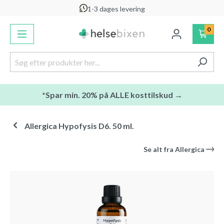
1-3 dages levering
vedindhold
0
*Spar min. 20% på ALLE kosttilskud →
Allergica Hypofysis D6. 50 ml.
Se alt fra
Allergica
Spring over billedgalleri
-4
%