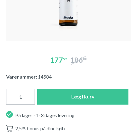
177
186
95
00
Varenummer:
14584
Læg i kurv
På lager - 1-3 dages levering
2,5% bonus på dine køb