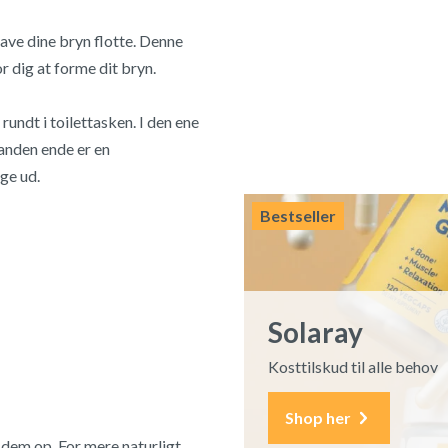
ave dine bryn flotte. Denne
 dig at forme dit bryn.
ndt i toilettasken. I den ene
 anden ende er en
ige ud.
Bestseller
Solaray
Kosttilskud til alle behov
Shop her
 dem op. For mere naturligt