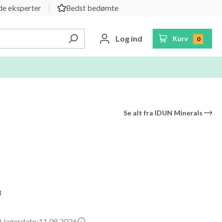
e eksperter
Bedst bedømte
Log ind
Kurv
0
Se alt fra
IDUN Minerals
3
t lagerdato:
11.08.2026