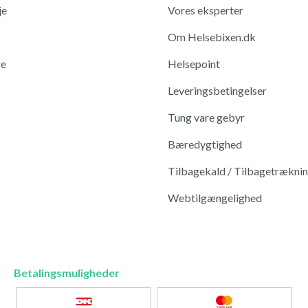
je
Vores eksperter
Om Helsebixen.dk
re
Helsepoint
Leveringsbetingelser
Tung vare gebyr
Bæredygtighed
Tilbagekald / Tilbagetrækni
Webtilgængelighed
Betalingsmuligheder