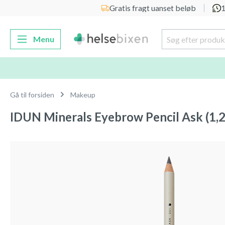
Gratis fragt uanset beløb
1
 søgning
Gå til hovednavigation
Menu
Gå til forsiden
Makeup
IDUN Minerals Eyebrow Pencil Ask (1,2
Spring over billedgalleri