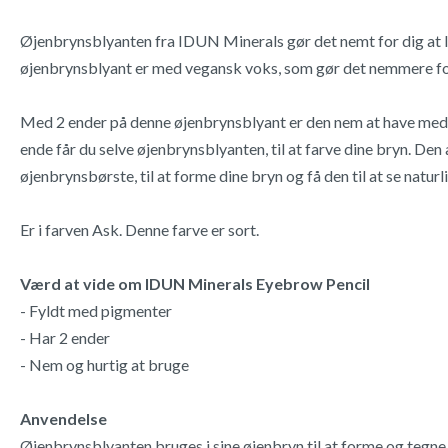
Øjenbrynsblyanten fra IDUN Minerals gør det nemt for dig at l
øjenbrynsblyant er med vegansk voks, som gør det nemmere for
Med 2 ender på denne øjenbrynsblyant er den nem at have med ru
ende får du selve øjenbrynsblyanten, til at farve dine bryn. Den
øjenbrynsbørste, til at forme dine bryn og få den til at se naturl
Er i farven Ask. Denne farve er sort.
Værd at vide om IDUN Minerals Eyebrow Pencil
- Fyldt med pigmenter
- Har 2 ender
- Nem og hurtig at bruge
Anvendelse
Øjenbrynsblyanten bruges i sine øjenbryn til at forme og tegne