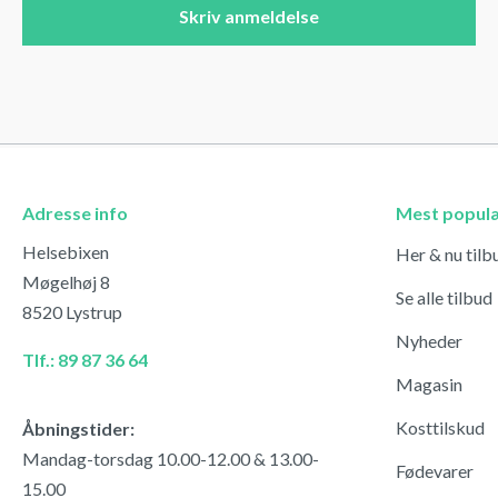
Skriv anmeldelse
Adresse info
Mest popul
Helsebixen
Her & nu tilb
Møgelhøj 8
Se alle tilbud
8520 Lystrup
Nyheder
Tlf.: 89 87 36 64
Magasin
Kosttilskud
Åbningstider:
Mandag-torsdag 10.00-12.00 & 13.00-
Fødevarer
15.00