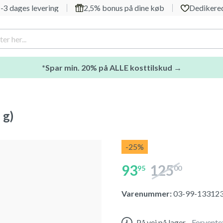
-3 dages levering
2,5% bonus på dine køb
Dedikered
*Spar min. 20% på ALLE kosttilskud →
 g)
-25
%
93
125
95
00
Varenummer:
03-99-13312
På vej på lager
-
Forvente