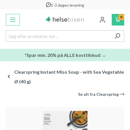
1-3 dages levering
vedindhold
0
*Spar min. 20% på ALLE kosttilskud →
Clearspring Instant Miso Soup - with Sea Vegetable
Ø (40 g)
Se alt fra
Clearspring
Spring over billedgalleri