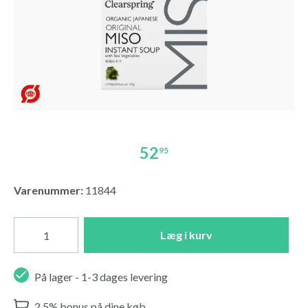
52
95
Varenummer:
11844
Læg i kurv
På lager - 1-3 dages levering
2,5% bonus på dine køb