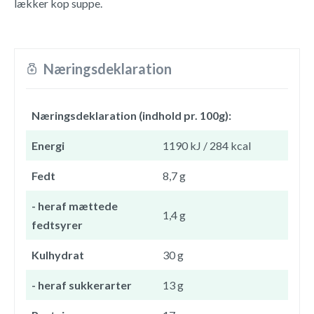
lækker kop suppe.
Næringsdeklaration
Næringsdeklaration (indhold pr. 100g):
Energi
1190 kJ / 284 kcal
Fedt
8,7 g
- heraf mættede
1,4 g
fedtsyrer
Kulhydrat
30 g
- heraf sukkerarter
13 g