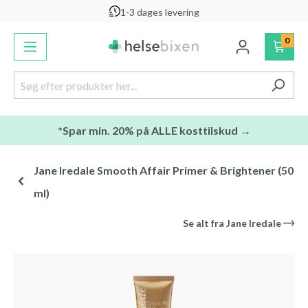
1-3 dages levering
vedindhold
0
*Spar min. 20% på ALLE kosttilskud →
Jane Iredale Smooth Affair Primer & Brightener (50
ml)
Se alt fra
Jane Iredale
Spring over billedgalleri