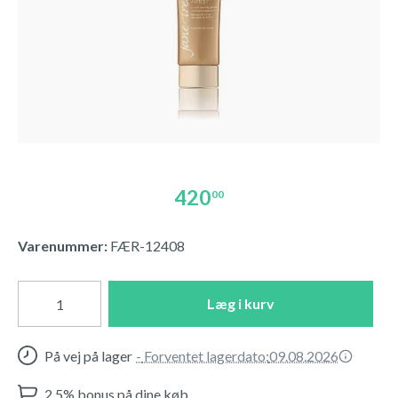
420
00
Varenummer:
FÆR-12408
Læg i kurv
På vej på lager
-
Forventet lagerdato:
09.08.2026
2,5% bonus på dine køb