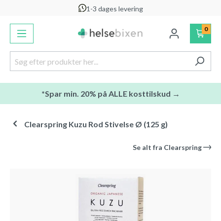
1-3 dages levering
vedindhold
0
*Spar min. 20% på ALLE kosttilskud →
Clearspring Kuzu Rod Stivelse Ø (125 g)
Se alt fra
Clearspring
Spring over billedgalleri