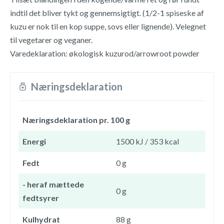
indtil det bliver tykt og gennemsigtigt. (1/2-1 spiseske af
kuzu er nok til en kop suppe, sovs eller lignende). Velegnet
til vegetarer og veganer.
Varedeklaration: økologisk kuzurod/arrowroot powder
Næringsdeklaration
Næringsdeklaration pr. 100 g
Energi
1500 kJ / 353 kcal
Fedt
0 g
- heraf mættede
0 g
fedtsyrer
Kulhydrat
88 g