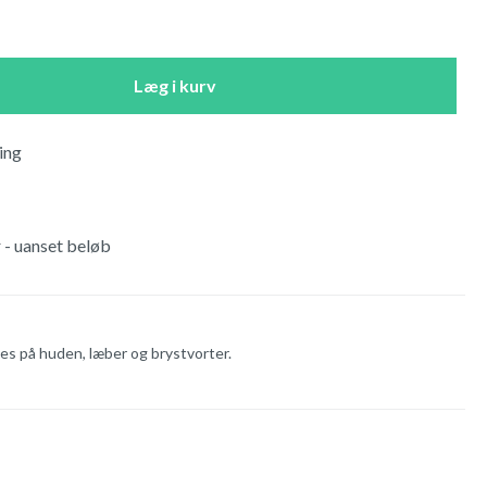
Læg i kurv
ing
r - uanset beløb
es på huden, læber og brystvorter.