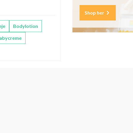
Shop her
eje
Bodylotion
abycreme