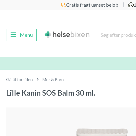
Gratis fragt uanset beløb
1
 søgning
Gå til hovednavigation
Menu
Gå til forsiden
Mor & Barn
Lille Kanin SOS Balm 30 ml.
Spring over billedgalleri