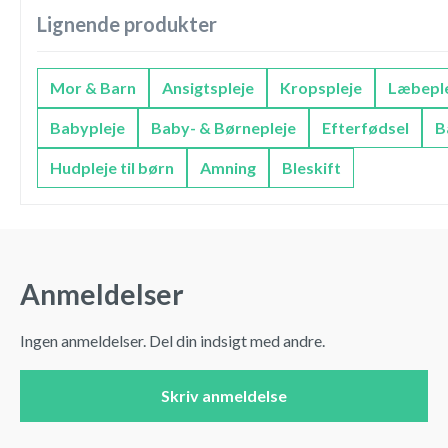
Lignende produkter
Mor & Barn
Ansigtspleje
Kropspleje
Læbepl
Babypleje
Baby- & Børnepleje
Efterfødsel
B
Hudpleje til børn
Amning
Bleskift
Anmeldelser
Ingen anmeldelser. Del din indsigt med andre.
Skriv anmeldelse