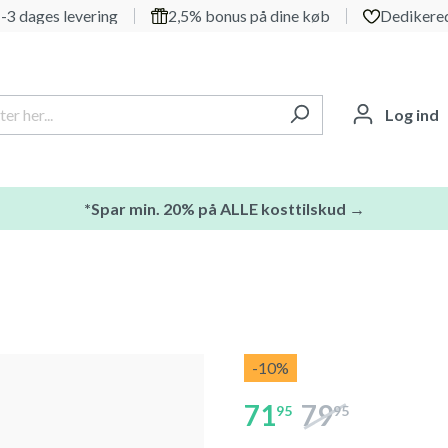
-3 dages levering
2,5% bonus på dine køb
Dedikered
Log ind
*Spar min. 20% på ALLE kosttilskud →
-10
%
71
79
95
95