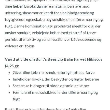
dine læber. Bivoks danner en naturlig barriere mod
udtørring, sheasmør er kendt for sine blødgørende og
fugtgivende egenskaber, og solsikkeolie tilfører næring og
fugt. Denne kombination gør produktet ideelt for dig, der
ønsker smukke, velplejede læber med et strejf af farve –
perfekt til en aktiv og sund livsstil, hvor både udseende og
velvære er i fokus.
Værd at vide om Burt's Bees Lip Balm Farvet Hibiscus
(4,25 g):
Giver dine læber en smuk, naturlig hibiscus-farve
Indeholder bivoks, der beskytter og fugter læberne
Sheasmør bidrager til bløde og smidige læber
Formuleret med solsikkeolie, der tilfører næring og
fugt
Burt's Bees er kendt for deres fokus på naturlige