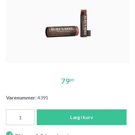
79
95
Varenummer:
4391
Læg i kurv