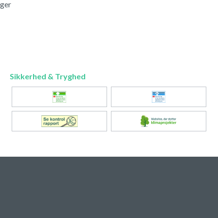
nger
Sikkerhed & Tryghed