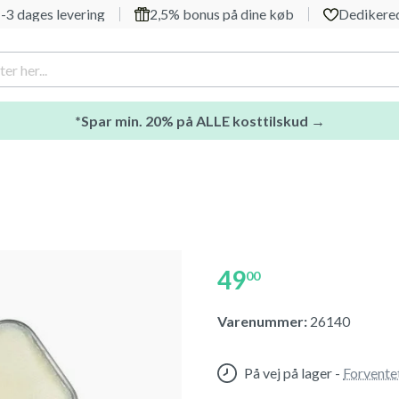
-3 dages levering
2,5% bonus på dine køb
Dedikered
*Spar min. 20% på ALLE kosttilskud →
49
00
Varenummer:
26140
På vej på lager
-
Forvente