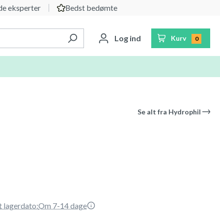
e eksperter
Bedst bedømte
Log ind
Kurv
0
Se alt fra
Hydrophil
t lagerdato:
Om 7-14 dage