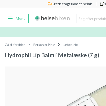
Gratis fragt uanset beløb
1
 søgning
Gå til hovednavigation
Menu
Gå til forsiden
Personlig Pleje
Læbepleje
Hydrophil Lip Balm i Metalæske (7 g)
Spring over billedgalleri