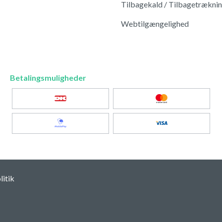
Tilbagekald / Tilbagetrækni
Webtilgængelighed
Betalingsmuligheder
itik