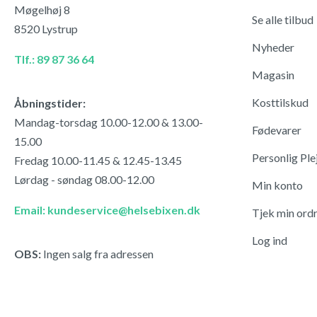
Møgelhøj 8
Se alle tilbud
8520 Lystrup
Nyheder
Tlf.: 89 87 36 64
Magasin
Kosttilskud
Åbningstider:
Mandag-torsdag 10.00-12.00 & 13.00-
Fødevarer
15.00
Personlig Ple
Fredag 10.00-11.45 & 12.45-13.45
Lørdag - søndag 08.00-12.00
Min konto
Email: kundeservice@helsebixen.dk
Tjek min ord
Log ind
OBS:
Ingen salg fra adressen