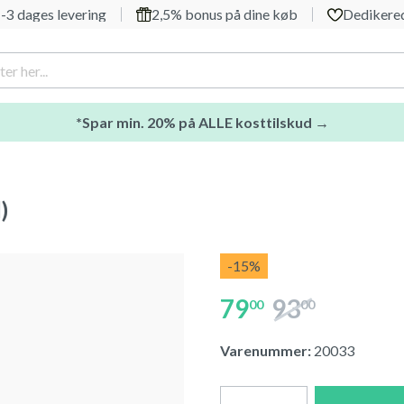
-3 dages levering
2,5% bonus på dine køb
Dedikered
*Spar min. 20% på ALLE kosttilskud →
)
-15
%
79
93
00
00
Varenummer:
20033