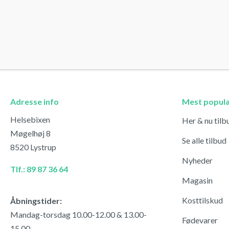
Adresse info
Mest popul
Helsebixen
Her & nu tilb
Møgelhøj 8
Se alle tilbud
8520 Lystrup
Nyheder
Tlf.: 89 87 36 64
Magasin
Kosttilskud
Åbningstider:
Mandag-torsdag 10.00-12.00 & 13.00-
Fødevarer
15.00