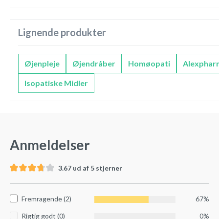
Lignende produkter
Øjenpleje
Øjendråber
Homøopati
Alexphar
Isopatiske Midler
Anmeldelser
3.67 ud af 5 stjerner
Fremragende (2)
67%
Rigtig godt (0)
0%