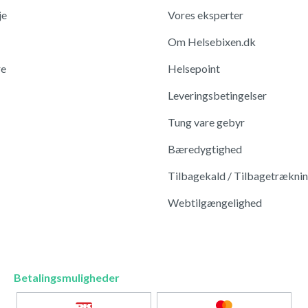
je
Vores eksperter
Om Helsebixen.dk
re
Helsepoint
Leveringsbetingelser
Tung vare gebyr
Bæredygtighed
Tilbagekald / Tilbagetrækni
Webtilgængelighed
Betalingsmuligheder