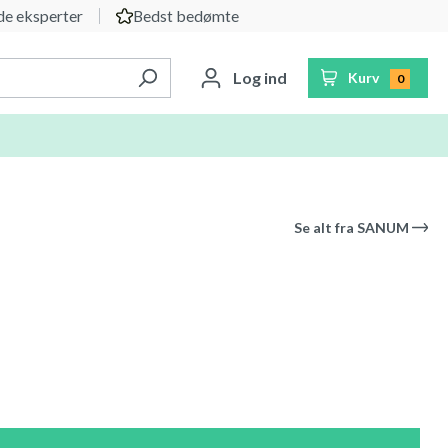
e eksperter
Bedst bedømte
Log ind
Kurv
0
Se alt fra
SANUM