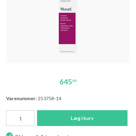
645
00
Varenummer:
253758-14
Læg i kurv