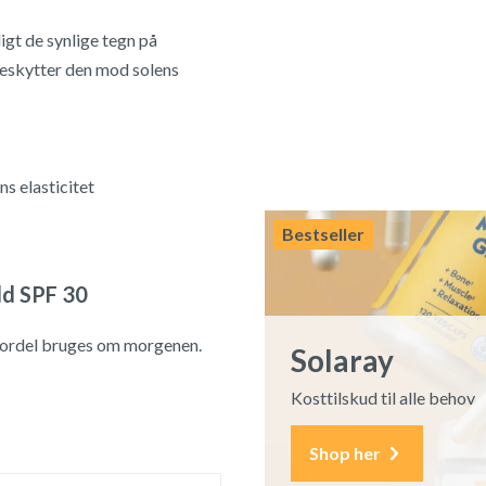
igt de synlige tegn på
beskytter den mod solens
s elasticitet
Bestseller
ld SPF 30
 fordel bruges om morgenen.
Solaray
Kosttilskud til alle behov
Shop her