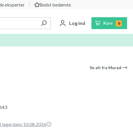
e eksperter
Bedst bedømte
Log ind
Kurv
0
Se alt fra
Murad
643
t lagerdato:
10.08.2026