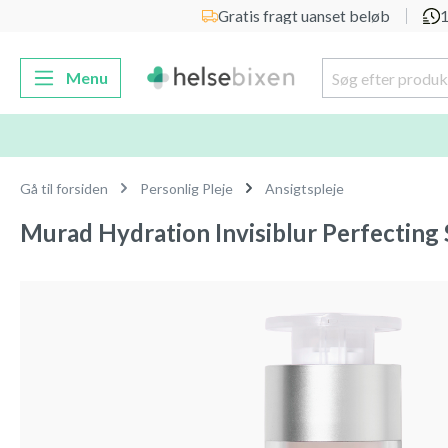
Gratis fragt uanset beløb
1
 søgning
Gå til hovednavigation
Menu
Gå til forsiden
Personlig Pleje
Ansigtspleje
Murad Hydration Invisiblur Perfecting 
Spring over billedgalleri