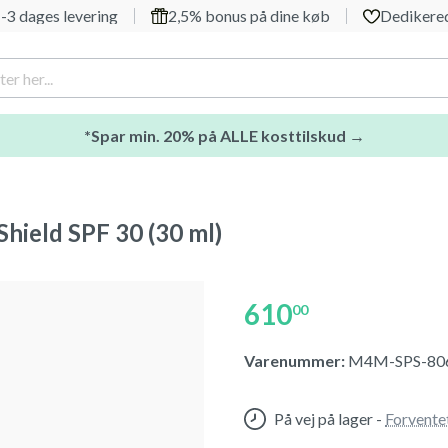
-3 dages levering
2,5% bonus på dine køb
Dedikered
*Spar min. 20% på ALLE kosttilskud →
Shield SPF 30 (30 ml)
610
00
Varenummer:
M4M-SPS-80
På vej på lager
-
Forvente