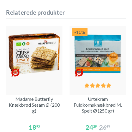
Relaterede produkter
-10
%
Madame Butterfly
Urtekram
Knækbrød Sesam Ø (200
Fuldkornsknækbrød M.
g)
Spelt Ø (250 gr)
18
24
26
95
29
99