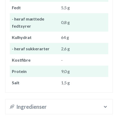
Fedt
5,5 g
- heraf mættede
0,8 g
fedtsyrer
Kulhydrat
64 g
- heraf sukkerarter
2,6 g
Kostfibre
-
Protein
9,0 g
Salt
1,5 g
Ingredienser