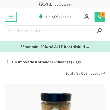
1-3 dages levering
vedindhold
0
*Spar min. 20% på ALLE kosttilskud →
Cosmoveda Koriander Pulver Ø (70 g)
Se alt fra
Cosmoveda
Spring over billedgalleri