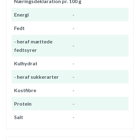
Næringsdeklaration pr. 100 g
Energi
-
Fedt
-
- heraf mættede
-
fedtsyrer
Kulhydrat
-
- heraf sukkerarter
-
Kostfibre
-
Protein
-
Salt
-