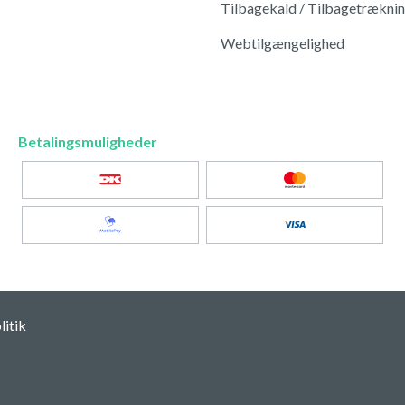
Tilbagekald / Tilbagetrækni
Webtilgængelighed
Betalingsmuligheder
itik