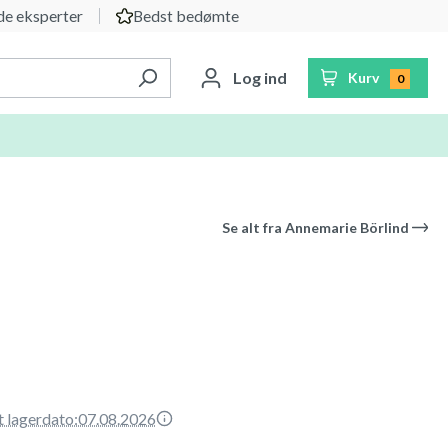
e eksperter
Bedst bedømte
Log ind
Kurv
0
Se alt fra
Annemarie Börlind
t lagerdato:
07.08.2026