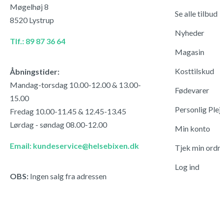
Møgelhøj 8
Se alle tilbud
8520 Lystrup
Nyheder
Tlf.: 89 87 36 64
Magasin
Kosttilskud
Åbningstider:
Mandag-torsdag 10.00-12.00 & 13.00-
Fødevarer
15.00
Personlig Ple
Fredag 10.00-11.45 & 12.45-13.45
Lørdag - søndag 08.00-12.00
Min konto
Email: kundeservice@helsebixen.dk
Tjek min ord
Log ind
OBS:
Ingen salg fra adressen