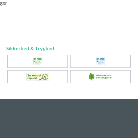
nger
Sikkerhed & Tryghed