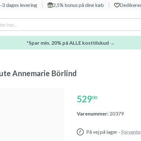
-3 dages levering
2,5% bonus på dine køb
Dedikered
*Spar min. 20% på ALLE kosttilskud →
lute Annemarie Börlind
529
00
Varenummer:
20379
På vej på lager
-
Forvente