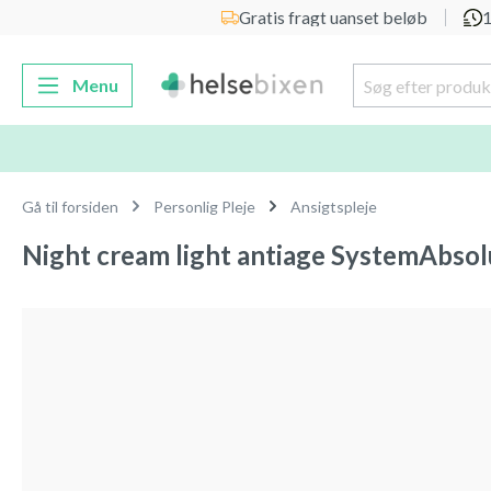
Gratis fragt uanset beløb
1
 søgning
Gå til hovednavigation
Menu
Gå til forsiden
Personlig Pleje
Ansigtspleje
Night cream light antiage SystemAbso
Spring over billedgalleri