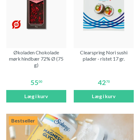
Økoladen Chokolade
Clearspring Nori sushi
mørk hindbær 72% Ø (75
plader - ristet 17 gr.
g)
55
42
00
70
Læg i kurv
Læg i kurv
Bestseller