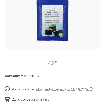
43
50
Varenummer:
11857
På vej på lager
-
Forventet lagerdato:
08.08.2026
2,5% bonus på dine køb