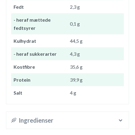
Fedt
2,3 g
- heraf mættede
0,1 g
fedtsyrer
Kulhydrat
44,5 g
- heraf sukkerarter
4,3 g
Kostfibre
35,6 g
Protein
39,9 g
Salt
4 g
Ingredienser