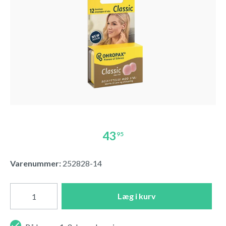
43
95
Varenummer:
252828-14
Læg i kurv