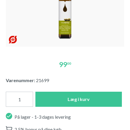
99
00
Varenummer:
21699
Læg i kurv
På lager - 1-3 dages levering
2,5% bonus på dine køb