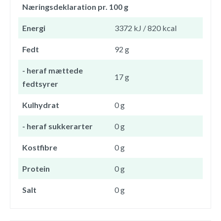
Næringsdeklaration pr. 100 g
Energi
3372 kJ / 820 kcal
Fedt
92 g
- heraf mættede
17 g
fedtsyrer
Kulhydrat
0 g
- heraf sukkerarter
0 g
Kostfibre
0 g
Protein
0 g
Salt
0 g