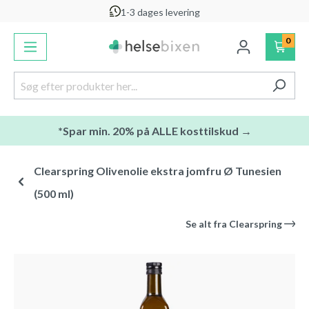
1-3 dages levering
vedindhold
0
*Spar min. 20% på ALLE kosttilskud →
Clearspring Olivenolie ekstra jomfru Ø Tunesien
(500 ml)
Se alt fra
Clearspring
Spring over billedgalleri