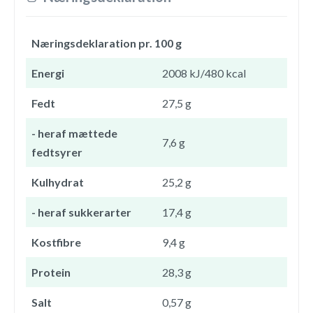
Næringsdeklaration pr. 100 g
Energi
2008 kJ/480 kcal
Fedt
27,5 g
- heraf mættede
7,6 g
fedtsyrer
Kulhydrat
25,2 g
- heraf sukkerarter
17,4 g
Kostfibre
9,4 g
Protein
28,3 g
Salt
0,57 g