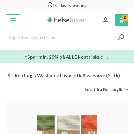
1-3 dages levering
vedindhold
0
*Spar min. 20% på ALLE kosttilskud →
Ren Logik Washable Dishcloth Ass. Farve (2 stk)
Se alt fra
Ren Logik
Spring over billedgalleri