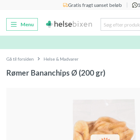
Gratis fragt uanset beløb
1
 søgning
Gå til hovednavigation
Menu
Gå til forsiden
Helse & Madvarer
Rømer Bananchips Ø (200 gr)
Spring over billedgalleri