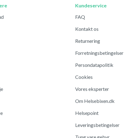
ære
Kundeservice
ud
FAQ
Kontakt os
Returnering
Forretningsbetingelser
Persondatapolitik
Cookies
je
Vores eksperter
Om Helsebixen.dk
re
Helsepoint
Leveringsbetingelser
Tung vare gebyr