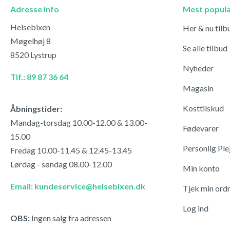
Adresse info
Mest popul
Helsebixen
Her & nu tilb
Møgelhøj 8
Se alle tilbud
8520 Lystrup
Nyheder
Tlf.: 89 87 36 64
Magasin
Kosttilskud
Åbningstider:
Mandag-torsdag 10.00-12.00 & 13.00-
Fødevarer
15.00
Personlig Ple
Fredag 10.00-11.45 & 12.45-13.45
Lørdag - søndag 08.00-12.00
Min konto
Email: kundeservice@helsebixen.dk
Tjek min ord
Log ind
OBS:
Ingen salg fra adressen