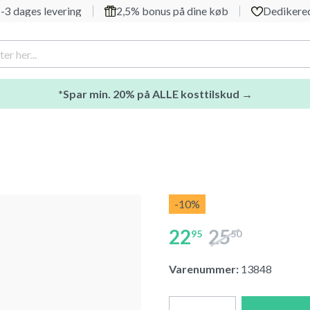
-3 dages levering
2,5% bonus på dine køb
Dedikered
*Spar min. 20% på ALLE kosttilskud →
-10
%
22
25
95
50
Varenummer:
13848