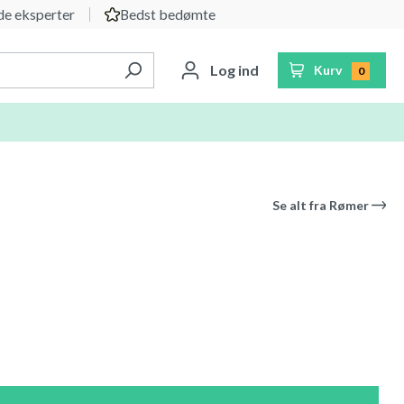
e eksperter
Bedst bedømte
Log ind
Kurv
0
Se alt fra
Rømer