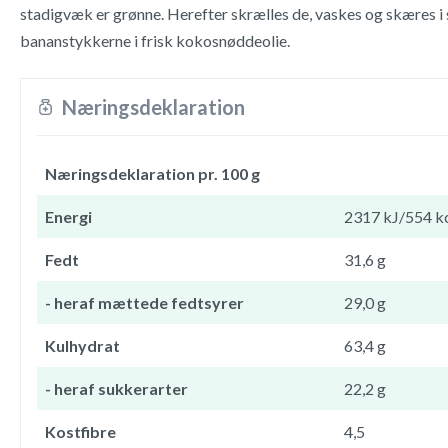
stadigvæk er grønne. Herefter skrælles de, vaskes og skæres i s
bananstykkerne i frisk kokosnøddeolie.
Næringsdeklaration
Næringsdeklaration pr. 100 g
Energi
2317 kJ/554 k
Fedt
31,6 g
- heraf mættede fedtsyrer
29,0 g
Kulhydrat
63,4 g
- heraf sukkerarter
22,2 g
Kostfibre
4,5