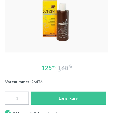
125
140
95
00
Varenummer:
26476
Læg i kurv