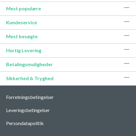
Mest populære
Kundeservice
Mest besøgte
Hurtig Levering
Betalingsmuligheder
Sikkerhed & Tryghed
Forretningsbetingelser
Leveringsbetingelser
Persondatapolitik