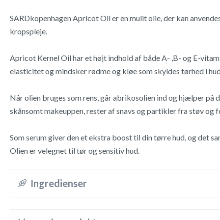
SARDkopenhagen Apricot Oil er en mulit olie, der kan anvendes
kropspleje.
Apricot Kernel Oil har et højt indhold af både A- ,B- og E-vita
elasticitet og mindsker rødme og kløe som skyldes tørhed i hu
Når olien bruges som rens, går abrikosolien ind og hjælper på d
skånsomt makeuppen, rester af snavs og partikler fra støv og f
Som serum giver den et ekstra boost til din tørre hud, og det s
Olien er velegnet til tør og sensitiv hud.
Ingredienser