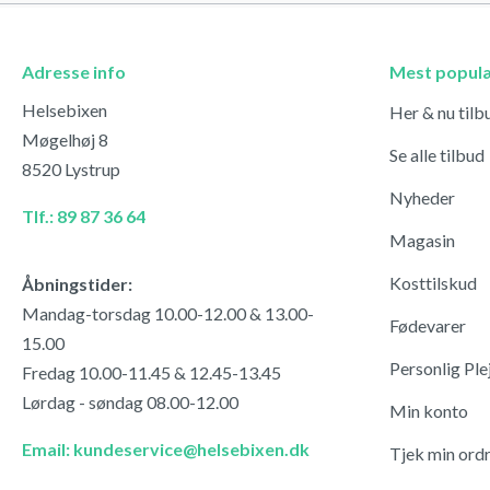
Adresse info
Mest popul
Helsebixen
Her & nu tilb
Møgelhøj 8
Se alle tilbud
8520 Lystrup
Nyheder
Tlf.: 89 87 36 64
Magasin
Kosttilskud
Åbningstider:
Mandag-torsdag 10.00-12.00 & 13.00-
Fødevarer
15.00
Personlig Ple
Fredag 10.00-11.45 & 12.45-13.45
Lørdag - søndag 08.00-12.00
Min konto
Email: kundeservice@helsebixen.dk
Tjek min ord