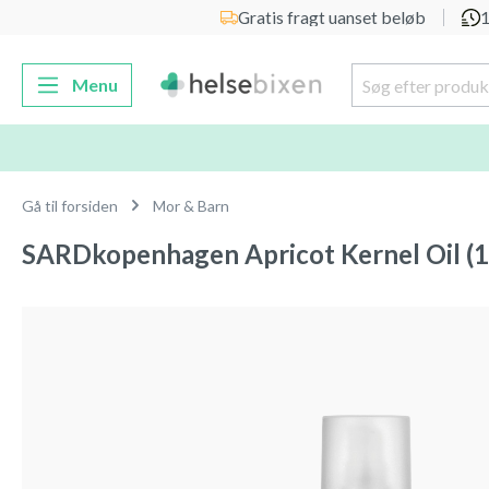
Gratis fragt uanset beløb
1
 søgning
Gå til hovednavigation
Menu
Gå til forsiden
Mor & Barn
SARDkopenhagen Apricot Kernel Oil (1
Spring over billedgalleri