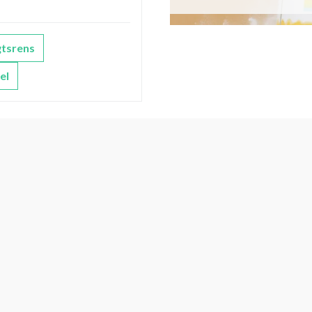
gtsrens
el