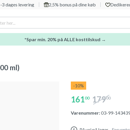
-3 dages levering
2,5% bonus på dine køb
Dedikered
*Spar min. 20% på ALLE kosttilskud →
00 ml)
-10
%
161
179
00
00
Varenummer:
03-99-14343
På vej på lager
-
Forvente