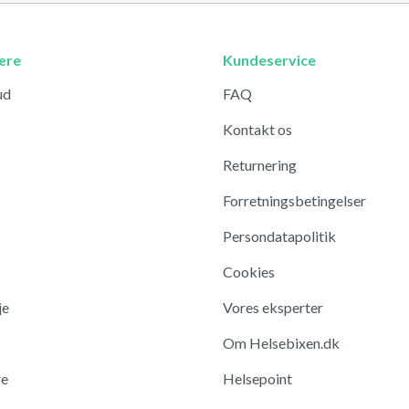
ære
Kundeservice
ud
FAQ
Kontakt os
Returnering
Forretningsbetingelser
Persondatapolitik
Cookies
je
Vores eksperter
Om Helsebixen.dk
re
Helsepoint