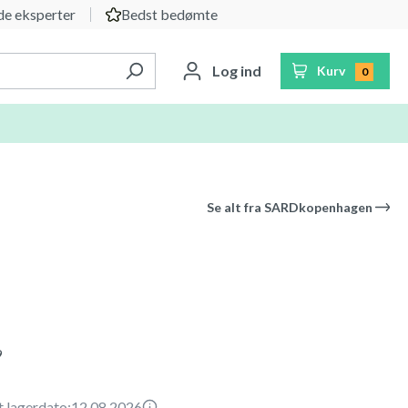
e eksperter
Bedst bedømte
Log ind
Kurv
0
Se alt fra
SARDkopenhagen
9
t lagerdato:
12.08.2026