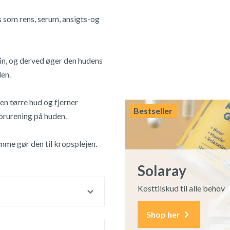
 som rens, serum, ansigts-og
min, og derved øger den hudens
den.
en tørre hud og fjerner
Bestseller
orurening på huden.
amme gør den til kropsplejen.
Solaray
Kosttilskud til alle behov
Shop her