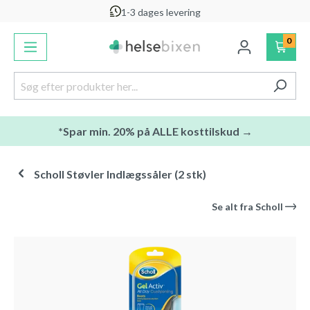
1-3 dages levering
vedindhold
0
*Spar min. 20% på ALLE kosttilskud →
Scholl Støvler Indlægssåler (2 stk)
Se alt fra
Scholl
Spring over billedgalleri
-20
%