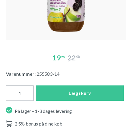
19
22
95
50
Varenummer:
255583-14
Læg i kurv
På lager - 1-3 dages levering
2,5% bonus på dine køb