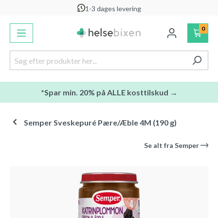
1-3 dages levering
vedindhold
0
*Spar min. 20% på ALLE kosttilskud →
Semper Sveskepuré Pære/Æble 4M (190 g)
Se alt fra
Semper
Spring over billedgalleri
-11
%