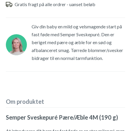
Gratis fragt på alle ordrer - uanset beløb
Giv din baby en mild og velsmagende start på
fast føde med Semper Sveskepuré. Den er
beriget med pære og æble for en sød og
afbalanceret smag. Tørrede blommer/svesker
bidrager til en normal tarmfunktion.
Om produktet
Semper Sveskepuré Pære/Æble 4M (190 g)
At introducere dit barn for fast føde er en stor milepæl, men