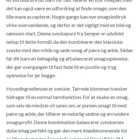
det kan også være en udfordring at finde smage, som den
lille mave accepterer. Nogle gange kan nye smagsindtryk
virke overvældende, og derfor er det vigtigt med en blid og
nænsom start. Denne sveskepuré fra Semper er udviklet
netop til dette formål, da den kombinerer den klassiske
sveske med den milde og søde smag af pære og æble. Sådan
får dit barn en behagelig og afbalanceret smagsoplevelse,
der gør overgangen til fast føde til en positiv og tryg
oplevelse for jer begge.
Hovedingrediensen er svesker. Tørrede blommer/svesker
bidrager til en normal tarmfunktion. For at skabe en smag,
som selv de mindste vil synes om, er puréen smagt til med
pære og æble, der tilfører en naturlig sødme og en rundere
smagsprofil. Denne kombination balancerer sveskernes
dybe smag perfekt og gør den mere imødekommende for
en lille nybegynder. Semper Sveskepuré Pære/Æble 4M