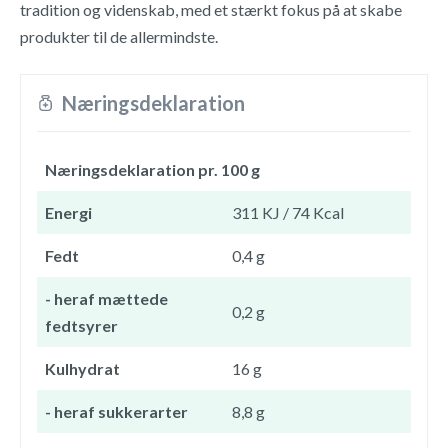
tradition og videnskab, med et stærkt fokus på at skabe
produkter til de allermindste.
Næringsdeklaration
Næringsdeklaration pr. 100 g
Energi
311 KJ / 74 Kcal
Fedt
0,4 g
- heraf mættede
0,2 g
fedtsyrer
Kulhydrat
16 g
- heraf sukkerarter
8,8 g