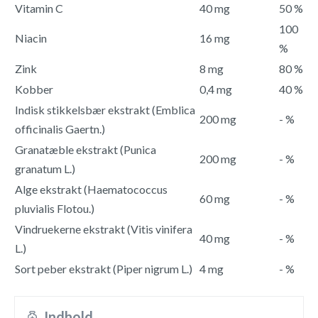
Vitamin C
40 mg
50 %
100
Niacin
16 mg
%
Zink
8 mg
80 %
Kobber
0,4 mg
40 %
Indisk stikkelsbær ekstrakt (Emblica
200 mg
- %
officinalis Gaertn.)
Granatæble ekstrakt (Punica
200 mg
- %
granatum L.)
Alge ekstrakt (Haematococcus
60 mg
- %
pluvialis Flotou.)
Vindruekerne ekstrakt (Vitis vinifera
40 mg
- %
L.)
Sort peber ekstrakt (Piper nigrum L.)
4 mg
- %
Indhold