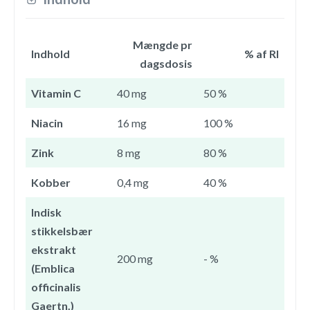
Mængde pr
Indhold
% af RI
dagsdosis
Vitamin C
40 mg
50 %
Niacin
16 mg
100 %
Zink
8 mg
80 %
Kobber
0,4 mg
40 %
Indisk
stikkelsbær
ekstrakt
200 mg
- %
(Emblica
officinalis
Gaertn.)