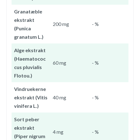
Granatæble
ekstrakt
200 mg
- %
(Punica
granatum L.)
Alge ekstrakt
(Haematococ
60 mg
- %
cus pluvialis
Flotou.)
Vindruekerne
ekstrakt (Vitis
40 mg
- %
vinifera L.)
Sort peber
ekstrakt
4 mg
- %
(Piper nigrum