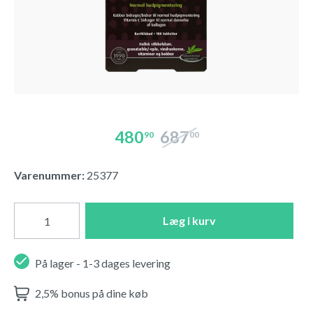
480
687
90
00
Varenummer:
25377
Læg i kurv
På lager - 1-3 dages levering
2,5% bonus på dine køb