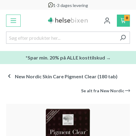
1-3 dages levering
vedindhold
0
*Spar min. 20% på ALLE kosttilskud →
New Nordic Skin Care Pigment Clear (180 tab)
Se alt fra
New Nordic
Spring over billedgalleri
-30
%