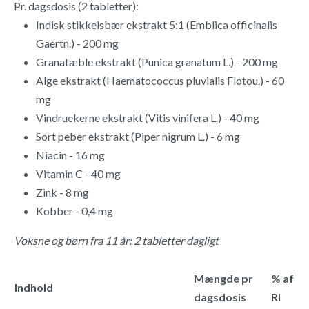
Pr. dagsdosis (2 tabletter):
Indisk stikkelsbær ekstrakt 5:1 (Emblica officinalis
Gaertn.) - 200 mg
Granatæble ekstrakt (Punica granatum L.) - 200 mg
Alge ekstrakt (Haematococcus pluvialis Flotou.) - 60
mg
Vindruekerne ekstrakt (Vitis vinifera L.) - 40 mg
Sort peber ekstrakt (Piper nigrum L.) - 6 mg
Niacin - 16 mg
Vitamin C - 40 mg
Zink - 8 mg
Kobber - 0,4 mg
Voksne og børn fra 11 år: 2 tabletter dagligt
Mængde pr
% af
Indhold
dagsdosis
RI