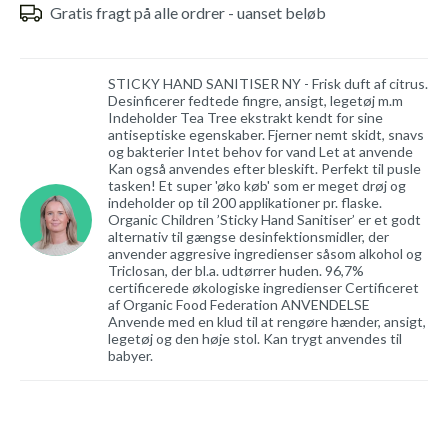
Gratis fragt på alle ordrer - uanset beløb
STICKY HAND SANITISER NY - Frisk duft af citrus.
Desinficerer fedtede fingre, ansigt, legetøj m.m
Indeholder Tea Tree ekstrakt kendt for sine
antiseptiske egenskaber. Fjerner nemt skidt, snavs
og bakterier Intet behov for vand Let at anvende
Kan også anvendes efter bleskift. Perfekt til pusle
tasken! Et super 'øko køb' som er meget drøj og
indeholder op til 200 applikationer pr. flaske.
Organic Children ’Sticky Hand Sanitiser’ er et godt
alternativ til gængse desinfektionsmidler, der
anvender aggresive ingredienser såsom alkohol og
Triclosan, der bl.a. udtørrer huden. 96,7%
certificerede økologiske ingredienser Certificeret
af Organic Food Federation ANVENDELSE
Anvende med en klud til at rengøre hænder, ansigt,
legetøj og den høje stol. Kan trygt anvendes til
babyer.