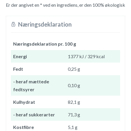
Er der angivet en * ved en ingrediens, er den 100% økologisk
Næringsdeklaration
Næringsdeklaration pr. 100 g
Energi
1377 kJ / 329 kcal
Fedt
0,25 g
- heraf mættede
0,10 g
fedtsyrer
Kulhydrat
82,1 g
- heraf sukkerarter
71,3 g
Kostfibre
5,1 g