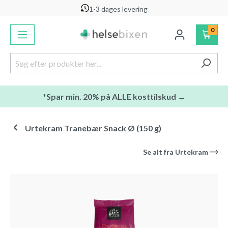
1-3 dages levering
vedindhold
0
*Spar min. 20% på ALLE kosttilskud →
Urtekram Tranebær Snack Ø (150 g)
Se alt fra
Urtekram
Spring over billedgalleri
-30
%