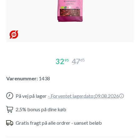
32
47
95
05
Varenummer:
1438
På vej på lager
-
Forventet lagerdato:
09.08.2026
2,5% bonus på dine køb
Gratis fragt på alle ordrer - uanset beløb