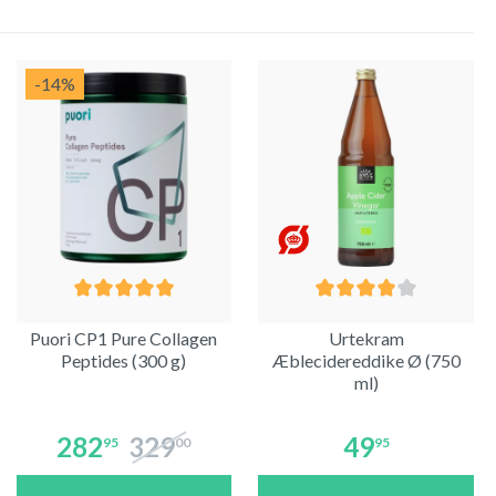
-14
%
Puori CP1 Pure Collagen
Urtekram
Peptides (300 g)
Æblecidereddike Ø (750
ml)
282
329
49
95
00
95