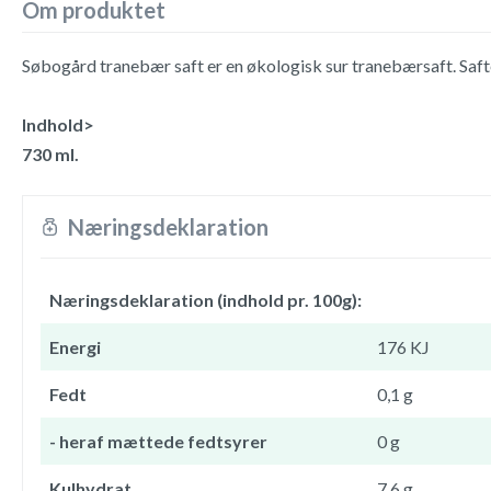
Om produktet
Søbogård tranebær saft er en økologisk sur tranebærsaft. Saft
Indhold>
730 ml.
Næringsdeklaration
Næringsdeklaration (indhold pr. 100g):
Energi
176 KJ
Fedt
0,1 g
- heraf mættede fedtsyrer
0 g
Kulhydrat
7,6 g