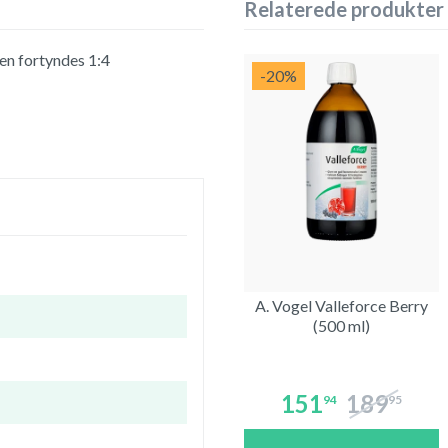
Relaterede produkter
en fortyndes 1:4
-20
%
A. Vogel Valleforce Berry
(500 ml)
151
189
94
95