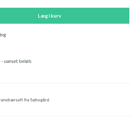
Læg i kurv
ing
r - uanset beløb
tranebærsaft fra Søbogård.