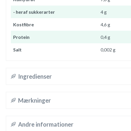
- heraf sukkerarter
4 g
Kostfibre
4,6 g
Protein
0,4 g
Salt
0,002 g
Ingredienser
Mærkninger
Andre informationer