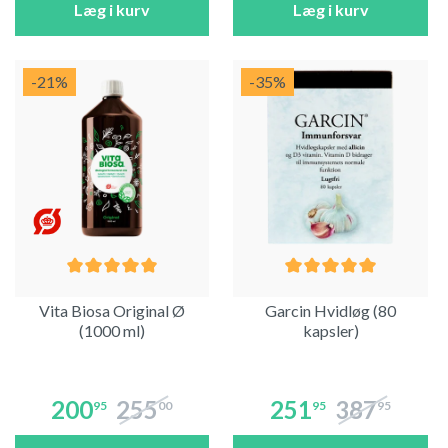
Læg i kurv
Læg i kurv
-21
%
-35
%
Vita Biosa Original Ø
Garcin Hvidløg (80
(1000 ml)
kapsler)
200
255
251
387
95
00
95
95