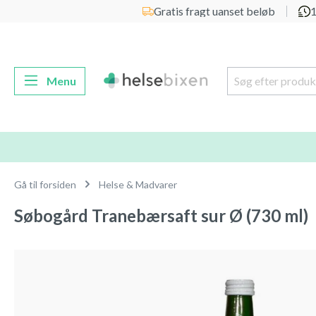
Gratis fragt uanset beløb
1
 søgning
Gå til hovednavigation
Menu
Gå til forsiden
Helse & Madvarer
Søbogård Tranebærsaft sur Ø (730 ml)
Spring over billedgalleri