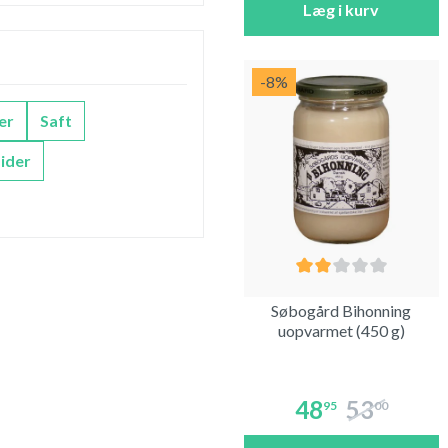
Læg i kurv
-8
%
er
Saft
ider
Søbogård Bihonning
uopvarmet (450 g)
48
53
95
00