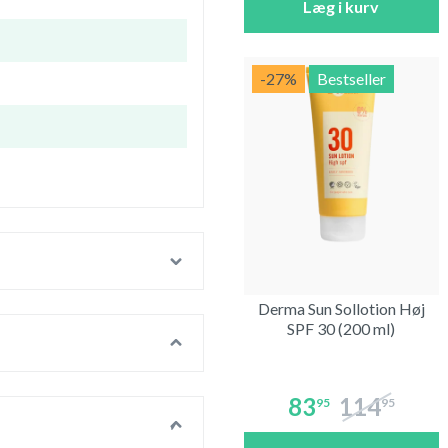
Læg i kurv
-27
%
Bestseller
Derma Sun Sollotion Høj
SPF 30 (200 ml)
83
114
95
95