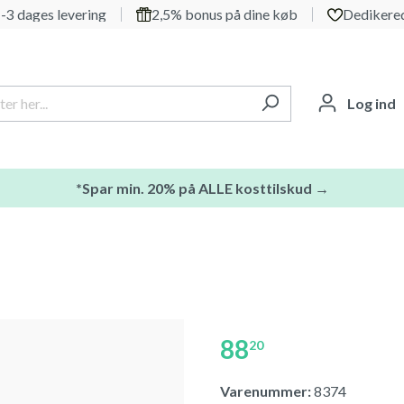
-3 dages levering
2,5% bonus på dine køb
Dedikered
Log ind
*Spar min. 20% på ALLE kosttilskud →
88
20
Varenummer:
8374