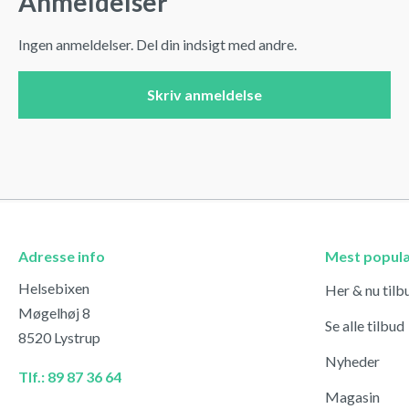
Anmeldelser
Ingen anmeldelser. Del din indsigt med andre.
Skriv anmeldelse
Adresse info
Mest popul
Helsebixen
Her & nu tilb
Møgelhøj 8
Se alle tilbud
8520 Lystrup
Nyheder
Tlf.: 89 87 36 64
Magasin