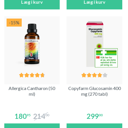
Læg i kurv
Læg i kurv
-15
%
Allergica Cantharon (50
Copyfarm Glucosamin 400
ml)
mg (270 tabl)
180
214
299
95
00
00