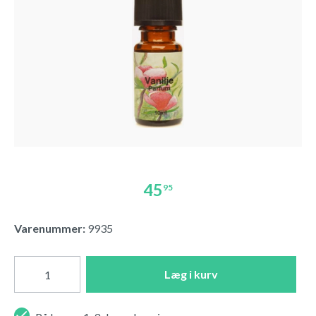
45
95
Varenummer:
9935
Læg i kurv