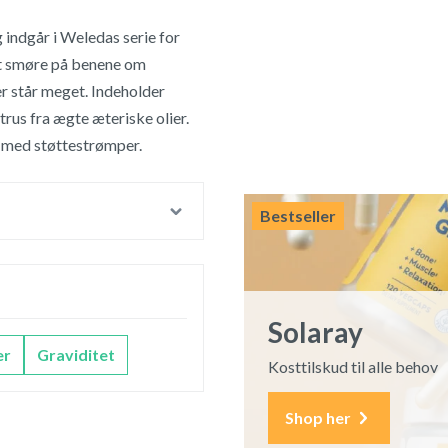
g indgår i Weledas serie for
at smøre på benene om
er står meget. Indeholder
itrus fra ægte æteriske olier.
n med støttestrømper.
Bestseller
Solaray
er
Graviditet
Kosttilskud til alle behov
Shop her