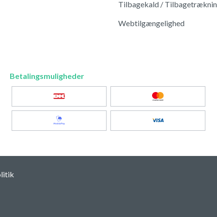
Tilbagekald / Tilbagetrækni
Webtilgængelighed
Betalingsmuligheder
itik