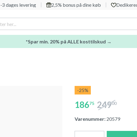
-3 dages levering
2,5% bonus på dine køb
Dedikered
*Spar min. 20% på ALLE kosttilskud →
-25
%
186
249
75
00
Varenummer:
20579