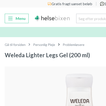
Gratis fragt uanset beløb
1
 søgning
Gå til hovednavigation
Menu
Gå til forsiden
Personlig Pleje
Problemløsere
Weleda Lighter Legs Gel (200 ml)
Spring over billedgalleri