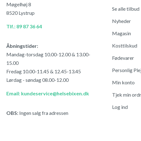
Møgelhøj 8
Se alle tilbud
8520 Lystrup
Nyheder
Tlf.: 89 87 36 64
Magasin
Kosttilskud
Åbningstider:
Mandag-torsdag 10.00-12.00 & 13.00-
Fødevarer
15.00
Personlig Ple
Fredag 10.00-11.45 & 12.45-13.45
Lørdag - søndag 08.00-12.00
Min konto
Email: kundeservice@helsebixen.dk
Tjek min ord
Log ind
OBS:
Ingen salg fra adressen