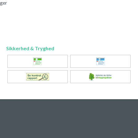
nger
Sikkerhed & Tryghed