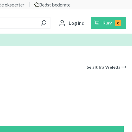
e eksperter
Bedst bedømte
Log ind
Kurv
0
Se alt fra
Weleda