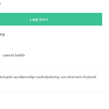
0
Læg i kurv
ing
r - uanset beløb
ologisk og miljøvenligt madindpakning, som alternativ til plastik