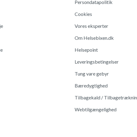
Persondatapolitik
Cookies
je
Vores eksperter
Om Helsebixen.dk
re
Helsepoint
Leveringsbetingelser
Tung vare gebyr
Bæredygtighed
Tilbagekald / Tilbagetrækni
Webtilgængelighed