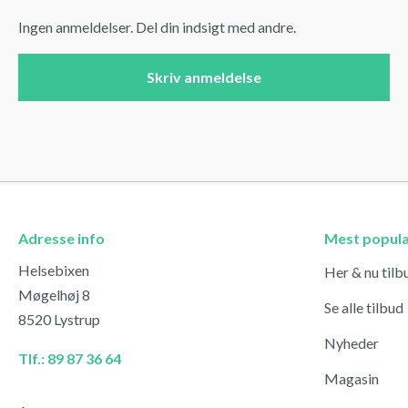
Ingen anmeldelser. Del din indsigt med andre.
Skriv anmeldelse
Adresse info
Mest popul
Helsebixen
Her & nu tilb
Møgelhøj 8
Se alle tilbud
8520 Lystrup
Nyheder
Tlf.: 89 87 36 64
Magasin