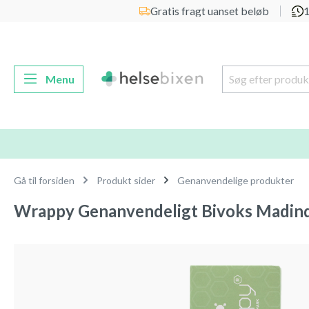
Gratis fragt uanset beløb
1
 søgning
Gå til hovednavigation
Menu
Gå til forsiden
Produkt sider
Genanvendelige produkter
Wrappy Genanvendeligt Bivoks Madind
Spring over billedgalleri