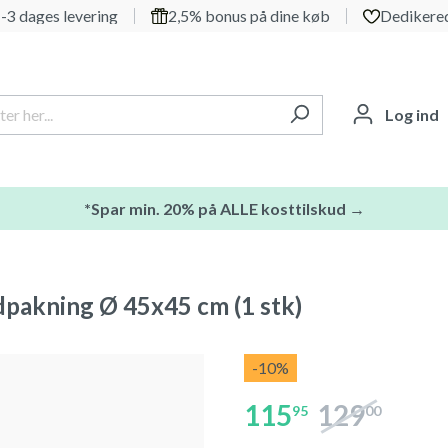
-3 dages levering
2,5% bonus på dine køb
Dedikered
Log ind
*Spar min. 20% på ALLE kosttilskud →
pakning Ø 45x45 cm (1 stk)
-10
%
115
129
95
00