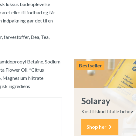
isk luksus badeoplevelse
aret eller til fodbad og får
n indpakning gør det til en
 farvestoffer, Dea, Tea,
camidopropyl Betaine, Sodium
Bestseller
a Flower Oil, *Citrus
e, Magnesium Nitrate,
isk ingrediens
Solaray
Kosttilskud til alle behov
Shop her