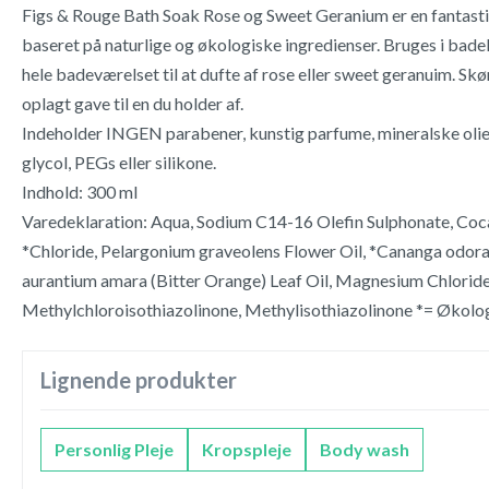
Figs & Rouge Bath Soak Rose og Sweet Geranium er en fantast
baseret på naturlige og økologiske ingredienser. Bruges i badek
hele badeværelset til at dufte af rose eller sweet geranuim. Skø
oplagt gave til en du holder af.
Indeholder INGEN parabener, kunstig parfume, mineralske olier,
glycol, PEGs eller silikone.
Indhold: 300 ml
Varedeklaration: Aqua, Sodium C14-16 Olefin Sulphonate, Co
*Chloride, Pelargonium graveolens Flower Oil, *Cananga odorat
aurantium amara (Bitter Orange) Leaf Oil, Magnesium Chlorid
Methylchloroisothiazolinone, Methylisothiazolinone *= Økolog
Lignende produkter
Personlig Pleje
Kropspleje
Body wash