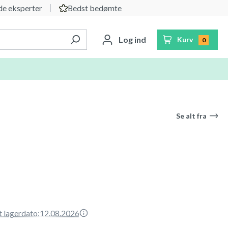
e eksperter
Bedst bedømte
Log ind
Kurv
0
Se alt fra
t lagerdato:
12.08.2026