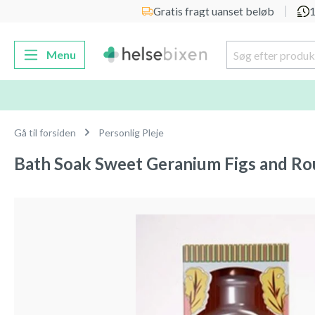
Gratis fragt uanset beløb
1
 søgning
Gå til hovednavigation
Menu
Gå til forsiden
Personlig Pleje
Bath Soak Sweet Geranium Figs and Ro
Spring over billedgalleri