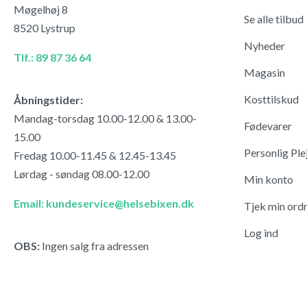
Møgelhøj 8
Se alle tilbud
8520 Lystrup
Nyheder
Tlf.: 89 87 36 64
Magasin
Kosttilskud
Åbningstider:
Mandag-torsdag 10.00-12.00 & 13.00-
Fødevarer
15.00
Personlig Ple
Fredag 10.00-11.45 & 12.45-13.45
Lørdag - søndag 08.00-12.00
Min konto
Email: kundeservice@helsebixen.dk
Tjek min ord
Log ind
OBS:
Ingen salg fra adressen