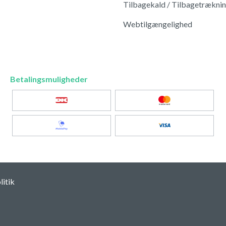
Tilbagekald / Tilbagetrækni
Webtilgængelighed
Betalingsmuligheder
itik