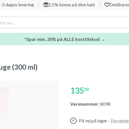
-3 dages levering
2,5% bonus på dine køb
Dedikered
*Spar min. 20% på ALLE kosttilskud →
uge (300 ml)
135
00
Varenummer:
8098
På vej på lager
-
Forvente