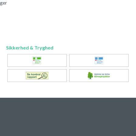
nger
Sikkerhed & Tryghed