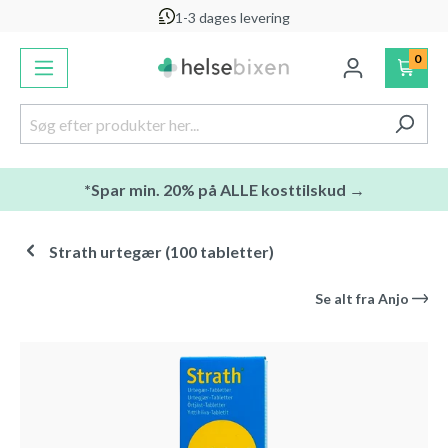
1-3 dages levering
vedindhold
0
*Spar min. 20% på ALLE kosttilskud →
Strath urtegær (100 tabletter)
Se alt fra
Anjo
Spring over billedgalleri
-20
%