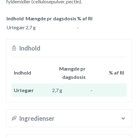
fyldemidler (cellulosepulver, pectin).
Indhold
Mængde pr dagsdosis
% af RI
Urtegær
2,7 g
-
Indhold
Mængde pr
Indhold
% af RI
dagsdosis
Urtegær
2,7 g
-
Ingredienser