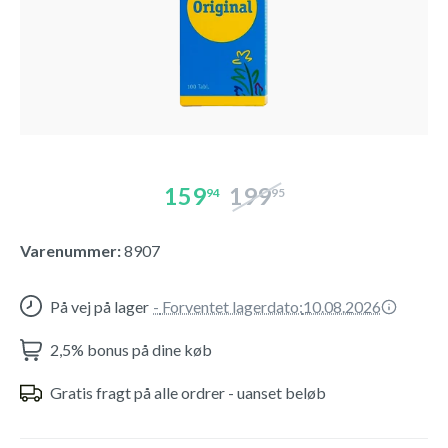
159
199
94
95
Varenummer:
8907
På vej på lager
-
Forventet lagerdato:
10.08.2026
2,5% bonus på dine køb
Gratis fragt på alle ordrer - uanset beløb