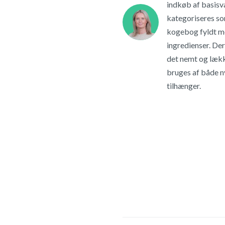
indkøb af basisva
kategoriseres so
kogebog fyldt m
ingredienser. De
det nemt og lækk
bruges af både 
tilhænger.