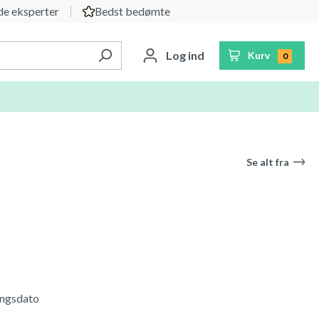
e eksperter
Bedst bedømte
Log ind
Kurv
0
Se alt fra
ringsdato