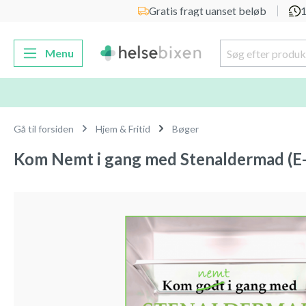
Gratis fragt uanset beløb
1
 søgning
Gå til hovednavigation
Menu
Gå til forsiden
Hjem & Fritid
Bøger
Kom Nemt i gang med Stenaldermad (E
Spring over billedgalleri