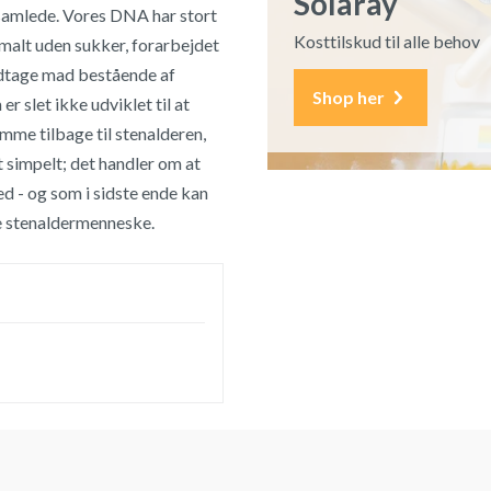
Solaray
samlede. Vores DNA har stort
Kosttilskud til alle behov
imalt uden sukker, forarbejdet
indtage mad bestående af
Shop her
r slet ikke udviklet til at
mme tilbage til stenalderen,
 simpelt; det handler om at
ed - og som i sidste ende kan
ne stenaldermenneske.