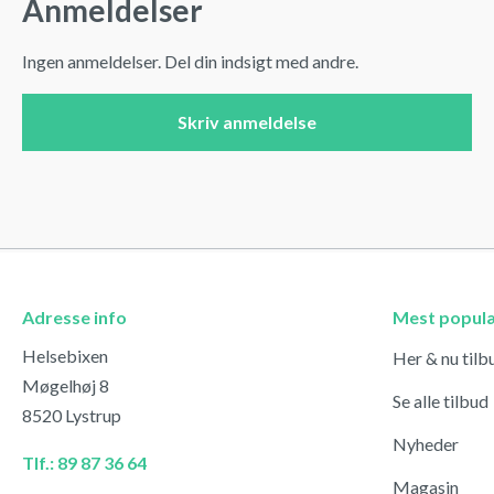
Anmeldelser
Ingen anmeldelser. Del din indsigt med andre.
Skriv anmeldelse
Adresse info
Mest popul
Helsebixen
Her & nu tilb
Møgelhøj 8
Se alle tilbud
8520 Lystrup
Nyheder
Tlf.: 89 87 36 64
Magasin