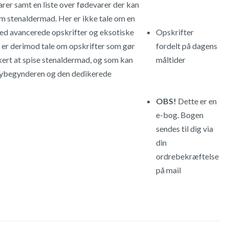
rer samt en liste over fødevarer der kan
m stenaldermad. Her er ikke tale om en
ed avancerede opskrifter og eksotiske
Opskrifter
r er derimod tale om opskrifter som gør
fordelt på dagens
ert at spise stenaldermad, og som kan
måltider
nybegynderen og den dedikerede
OBS!
Dette er en
e-bog. Bogen
sendes til dig via
din
ordrebekræftelse
på mail