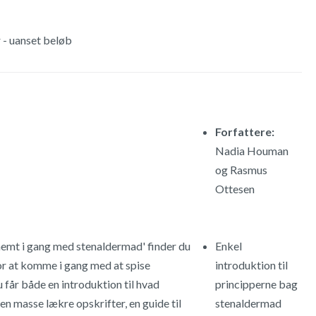
r - uanset beløb
Forfattere:
Nadia Houman
og Rasmus
Ottesen
emt i gang med stenaldermad' finder du
Enkel
for at komme i gang med at spise
introduktion til
 får både en introduktion til hvad
principperne bag
en masse lækre opskrifter, en guide til
stenaldermad