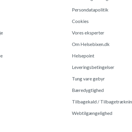
Persondatapolitik
Cookies
je
Vores eksperter
Om Helsebixen.dk
re
Helsepoint
Leveringsbetingelser
Tung vare gebyr
Bæredygtighed
Tilbagekald / Tilbagetrækni
Webtilgængelighed