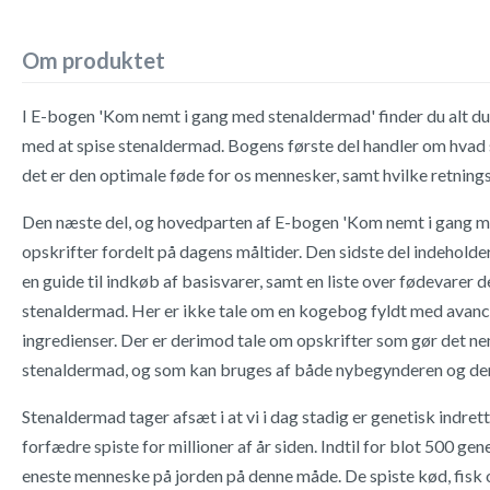
Om produktet
I E-bogen 'Kom nemt i gang med stenaldermad' finder du alt du
med at spise stenaldermad. Bogens første del handler om hvad
det er den optimale føde for os mennesker, samt hvilke retningsl
Den næste del, og hovedparten af E-bogen 'Kom nemt i gang m
opskrifter fordelt på dagens måltider. Den sidste del indehold
en guide til indkøb af basisvarer, samt en liste over fødevarer
stenaldermad. Her er ikke tale om en kogebog fyldt med avanc
ingredienser. Der er derimod tale om opskrifter som gør det ne
stenaldermad, og som kan bruges af både nybegynderen og den
Stenaldermad tager afsæt i at vi i dag stadig er genetisk indrette
forfædre spiste for millioner af år siden. Indtil for blot 500 gen
eneste menneske på jorden på denne måde. De spiste kød, fisk 