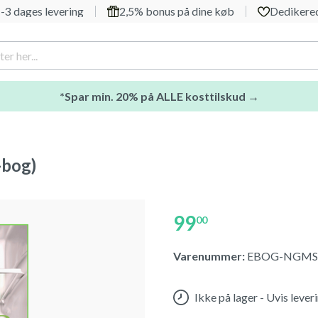
-3 dages levering
2,5% bonus på dine køb
Dedikered
*Spar min. 20% på ALLE kosttilskud →
-bog)
99
00
Varenummer:
EBOG-NGMS
Ikke på lager - Uvis leve