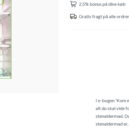
2,5% bonus på dine køb
Gratis fragt på alle ordre
I e-bogen 'Kom n
alt du skal vide 
stenaldermad. Du
stenaldermad er, 