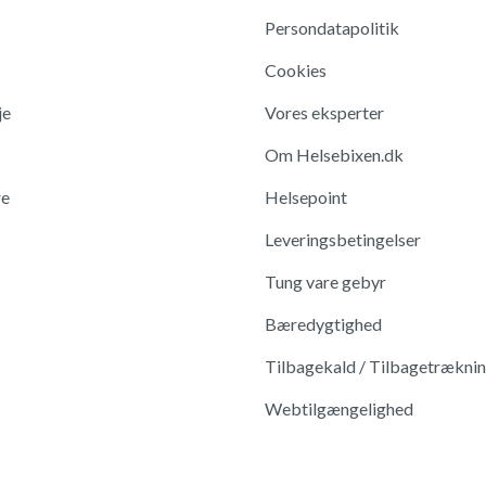
Persondatapolitik
Cookies
je
Vores eksperter
Om Helsebixen.dk
re
Helsepoint
Leveringsbetingelser
Tung vare gebyr
Bæredygtighed
Tilbagekald / Tilbagetrækni
Webtilgængelighed