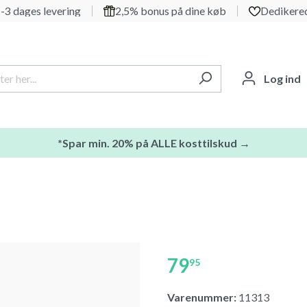
-3 dages levering
2,5% bonus på dine køb
Dedikered
Log ind
*Spar min. 20% på ALLE kosttilskud →
79
95
Varenummer:
11313