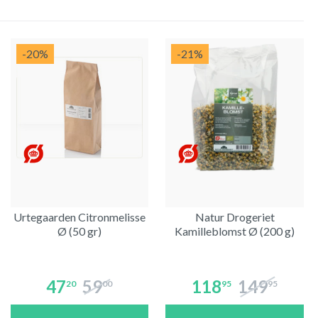
-20
%
-21
%
Urtegaarden Citronmelisse
Natur Drogeriet
Ø (50 gr)
Kamilleblomst Ø (200 g)
47
59
118
149
20
00
95
95