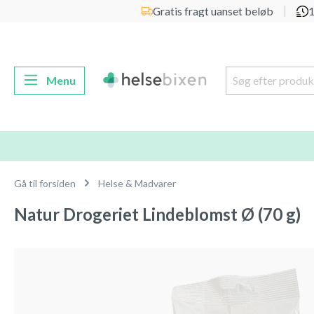
Gratis fragt uanset beløb
1
 søgning
Gå til hovednavigation
Menu
Gå til forsiden
Helse & Madvarer
Natur Drogeriet Lindeblomst Ø (70 g)
Spring over billedgalleri