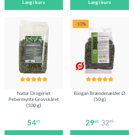
Læg i kurv
Læg i kurv
-10
%
Natur Drogeriet
Biogan Brændenælder Ø
Pebermynte Grovskåret
(50 g)
(100 g)
54
29
32
95
60
89