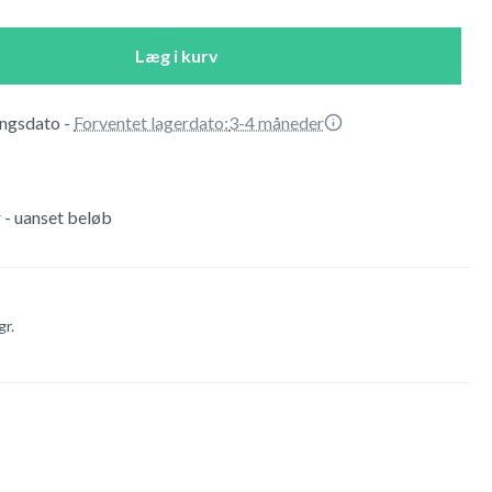
Læg i kurv
ringsdato
-
Forventet lagerdato:
3-4 måneder
r - uanset beløb
gr.