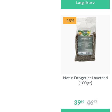
Læg i kurv
-15
%
Natur Drogeriet Løvetand
(100 gr)
39
46
95
95