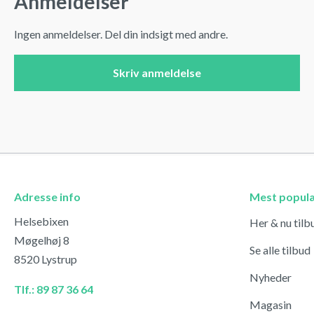
Anmeldelser
Ingen anmeldelser. Del din indsigt med andre.
Skriv anmeldelse
Adresse info
Mest popul
Helsebixen
Her & nu tilb
Møgelhøj 8
Se alle tilbud
8520 Lystrup
Nyheder
Tlf.: 89 87 36 64
Magasin