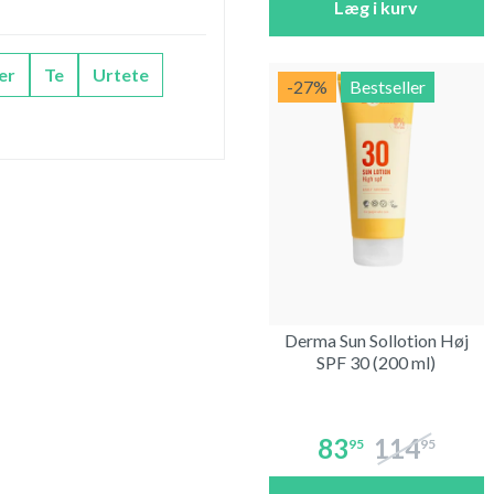
Læg i kurv
er
Te
Urtete
-27
%
Bestseller
Derma Sun Sollotion Høj
SPF 30 (200 ml)
83
114
95
95