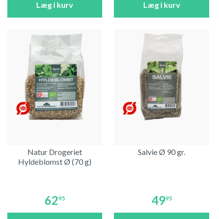
Læg i kurv
Læg i kurv
Natur Drogeriet
Salvie Ø 90 gr.
Hyldeblomst Ø (70 g)
62
49
95
95